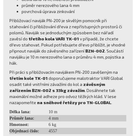
průměr nerezového lana 4 mm
povrchová úprava zinkování
Přibližovací naviják PN-200 je skvělým pomocník při
stahování či přibližování dřeva z nepřístupných prostorů či
polomů. Naviják se jednoduchým způsobem bez nářadí
zavěsí do
třetího kola VARI TK-01
v případě, že chcete
dřevo stahovat. Pokud potřebujete dřevo přiblížit, je vhodné
připnout naviják do závěsného zařízení
BZN-002
. Součástí
navijáku je 10 m nerezového lana o průměru 4 mm, pojistka a
hák.
Při práci s přibližovacím navijákem PN-200 zavěšeným na
třetím kole TK-01
doporučujeme malotraktor VARI Global
osadit také vnitřními závažími do kol a
závěsným
zařízením BZN-002 s 33kg závažím
. Dosáhnete tak
maximální možné adheze pro odvoz těžkých klád. V lese
nazapomeňte
na sněhové řetězy pro TN-GLOBAL
.
Délka lana:
10 m
Průměr lana:
4 mm
Hmotnost:
6 kg
Objednací číslo:
4557