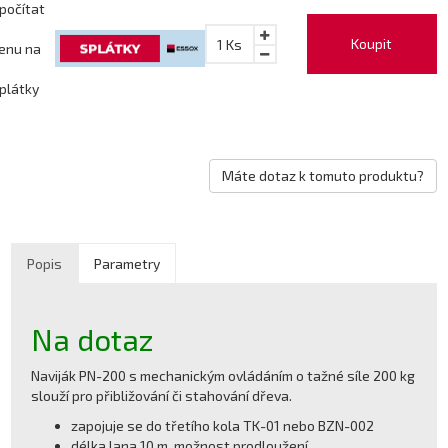
počítat
Koupit
1
Ks
enu na
plátky
Máte dotaz k tomuto produktu?
Popis
Parametry
Na dotaz
Naviják PN-200 s mechanickým ovládáním o tažné síle 200 kg
slouží pro přibližování či stahování dřeva.
zapojuje se do třetího kola TK-01 nebo BZN-002
délka lana 10 m, možnost prodloužení