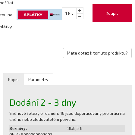
počítat
Koupit
1
Ks
enu na
plátky
Máte dotaz k tomuto produktu?
Popis
Parametry
Dodání 2 - 3 dny
Sněhové řetězy o rozměru 18 jsou doporučovány pro práci na
sněhu nebo zledovatělém povrchu.
Rozměry:
18x8,5-8
Obj.č.: S000000002007