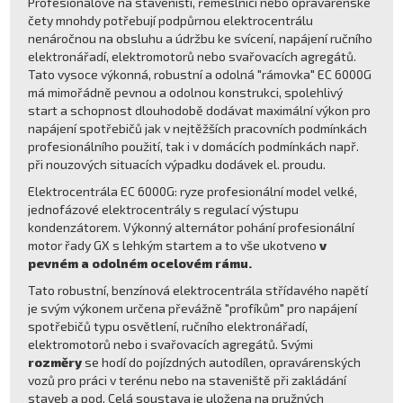
Profesionálové na staveništi, řemeslníci nebo opravárenské
čety mnohdy potřebují podpůrnou elektrocentrálu
nenáročnou na obsluhu a údržbu ke svícení, napájení ručního
elektronářadí, elektromotorů nebo svařovacích agregátů.
Tato vysoce výkonná, robustní a odolná "rámovka" EC 6000G
má mimořádně pevnou a odolnou konstrukci, spolehlivý
start a schopnost dlouhodobě dodávat maximální výkon pro
napájení spotřebičů jak v nejtěžších pracovních podmínkách
profesionálního použití, tak i v domácích podmínkách např.
při nouzových situacích výpadku dodávek el. proudu.
Elektrocentrála EC 6000G: ryze profesionální model velké,
jednofázové elektrocentrály s regulací výstupu
kondenzátorem. Výkonný alternátor pohání profesionální
motor řady GX s lehkým startem a to vše ukotveno
v
pevném a odolném ocelovém rámu.
Tato robustní, benzínová elektrocentrála střídavého napětí
je svým výkonem určena převážně "profíkům" pro napájení
spotřebičů typu osvětlení, ručního elektronářadí,
elektromotorů nebo i svařovacích agregátů. Svými
rozměry
se hodí do pojízdných autodílen, opravárenských
vozů pro práci v terénu nebo na staveniště při zakládání
staveb a pod. Celá soustava je uložena na pružných