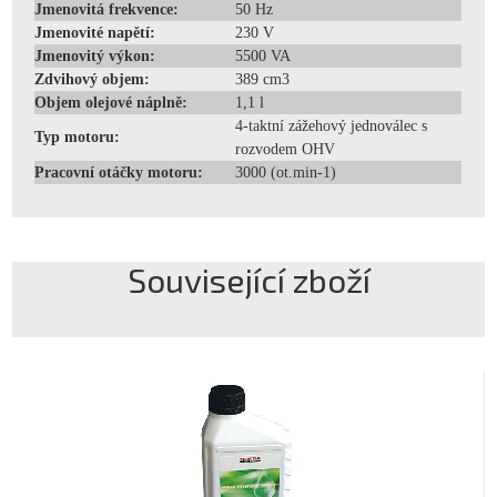
Jmenovitá frekvence:
50 Hz
Jmenovité napětí:
230 V
Jmenovitý výkon:
5500 VA
Zdvihový objem:
389 cm3
Objem olejové náplně:
1,1 l
4-taktní zážehový jednoválec s
Typ motoru:
rozvodem OHV
Pracovní otáčky motoru:
3000 (ot.min-1)
Související zboží