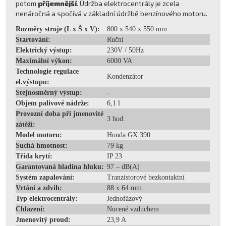
potom
příjemnější
. Údržba elektrocentrály je zcela
nenáročná a spočívá v základní údržbě benzínového motoru.
Rozměry stroje (L x Š x V):
800 x 540 x 550 mm
Startování:
Ruční
Elektrický výstup:
230V / 50Hz
Maximální výkon:
6000 VA
Technologie regulace
Kondenzátor
el.výstupu:
Stejnosměrný výstup:
-
Objem palivové nádrže:
6,1 l
Provozní doba při jmenovité
3 hod.
zátěži:
Model motoru:
Honda GX 390
Suchá hmotnost:
79 kg
Třída krytí:
IP 23
Garantovaná hladina hluku:
97 – dB(A)
Systém zapalování:
Tranzistorové bezkontaktní
Vrtání a zdvih:
88 x 64 mm
Typ elektrocentrály:
Jednofázový
Chlazení:
Nucené vzduchem
Jmenovitý proud:
23,9 A