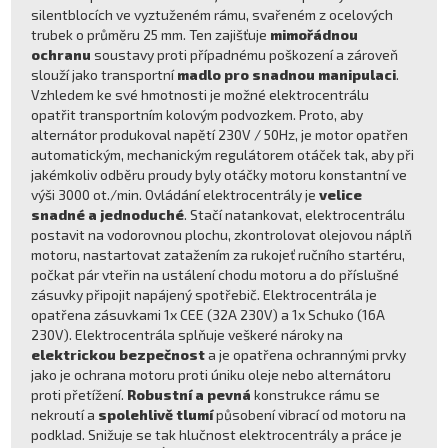
silentblocích ve vyztuženém rámu, svařeném z ocelových
trubek o průměru 25 mm. Ten zajišťuje
mimořádnou
ochranu
soustavy proti případnému poškození a zároveň
slouží jako transportní
madlo pro snadnou manipulaci
.
Vzhledem ke své hmotnosti je možné elektrocentrálu
opatřit transportním kolovým podvozkem. Proto, aby
alternátor produkoval napětí 230V / 50Hz, je motor opatřen
automatickým, mechanickým regulátorem otáček tak, aby při
jakémkoliv odběru proudy byly otáčky motoru konstantní ve
výši 3000 ot./min. Ovládání elektrocentrály je
velice
snadné a jednoduché
. Stačí natankovat, elektrocentrálu
postavit na vodorovnou plochu, zkontrolovat olejovou náplň
motoru, nastartovat zatažením za rukojeť ručního startéru,
počkat pár vteřin na ustálení chodu motoru a do příslušné
zásuvky připojit napájený spotřebič. Elektrocentrála je
opatřena zásuvkami 1x CEE (32A 230V) a 1x Schuko (16A
230V). Elektrocentrála splňuje veškeré nároky na
elektrickou bezpečnost
a je opatřena ochrannými prvky
jako je ochrana motoru proti úniku oleje nebo alternátoru
proti přetížení.
Robustní a pevná
konstrukce rámu se
nekroutí a
spolehlivě tlumí
působení vibrací od motoru na
podklad. Snižuje se tak hlučnost elektrocentrály a práce je