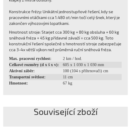
Konstrukce frézy: Unikátní jednostupňové řešení, kdy se
pracovními otáčkami cca 1.480 ot/min točí celý šnek, který je
zakončen výhozovými lopatkami.
Hmotnost stroje: Starjet cca 300 kg + 80 kg obsluha + 60 kg
sněhová fréza + 45 kg přídavné závaží = cca 500 kg. Toto
konstrukční řešení společně s hmotností stroje zabezpečuje
cca 3-4x větší výkon než průměrná ruční sněhová fréza.
Max. pracovní rychlost:
2 km / hod.
Celkové rozměry (d x š x v):
605 x 1 030 x 1 030 mm
Aktivní záběr:
100 (104 s přihrnovači) cm
Transportní světlost:
11 cm
Hmotnost:
67 kg
Související zboží