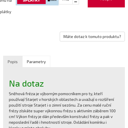
enu na
plátky
Máte dotaz k tomuto produktu?
Popis
Parametry
Na dotaz
Sněhová fréza je výborným pomocníkem pro ty, kteří
používají Starjet v horských oblastech a uvažují o rozšíření
použití stroje Starjet i o zimní sezónu. Za cenu malé ruční
frézy získáte super výkonnou frézu s aktivním záběrem 100
cm! Výkon frézy je dán především konstrukcí frézy a pak v
neposlední řadě i hmotností stroje. Ovládání komínku i
klapky z místa obsluhy.