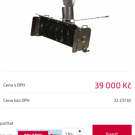
39 000 Kč
Cena s DPH
Cena bez DPH
32 231 Kč
počítat
Koupit
1
Ks