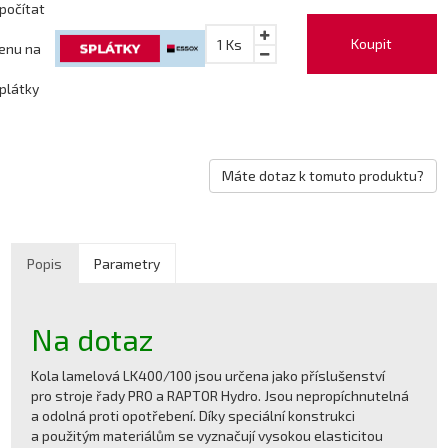
počítat
Koupit
1
Ks
enu na
plátky
Máte dotaz k tomuto produktu?
Popis
Parametry
Na dotaz
Kola lamelová LK400/100 jsou určena jako příslušenství
pro stroje řady PRO a RAPTOR Hydro. Jsou nepropíchnutelná
a odolná proti opotřebení. Díky speciální konstrukci
a použitým materiálům se vyznačují vysokou elasticitou