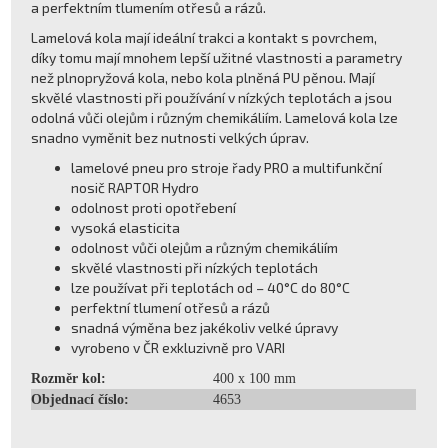
a perfektním tlumením otřesů a rázů.
Lamelová kola mají ideální trakci a kontakt s povrchem,
díky tomu mají mnohem lepší užitné vlastnosti a parametry
než plnopryžová kola, nebo kola plněná PU pěnou. Mají
skvělé vlastnosti při používání v nízkých teplotách a jsou
odolná vůči olejům i různým chemikáliím. Lamelová kola lze
snadno vyměnit bez nutnosti velkých úprav.
lamelové pneu pro stroje řady PRO a multifunkční
nosič RAPTOR Hydro
odolnost proti opotřebení
vysoká elasticita
odolnost vůči olejům a různým chemikáliím
skvělé vlastnosti při nízkých teplotách
lze používat při teplotách od – 40°C do 80°C
perfektní tlumení otřesů a rázů
snadná výměna bez jakékoliv velké úpravy
vyrobeno v ČR exkluzivně pro VARI
Rozměr kol:
400 x 100 mm
Objednací číslo:
4653