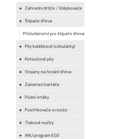
Zahradní drtiče / štěpkovače
Štípače dřeva
Příslušenství pro štípače dřeva
Pily kolébkové (cirkulárky)
Kotoučové pily
Stojany na řezání dřeva
Zametací kartáče
Půdní vrtáky
Postřikovače a rosiče
Tlakové myčky
AKU program EGO