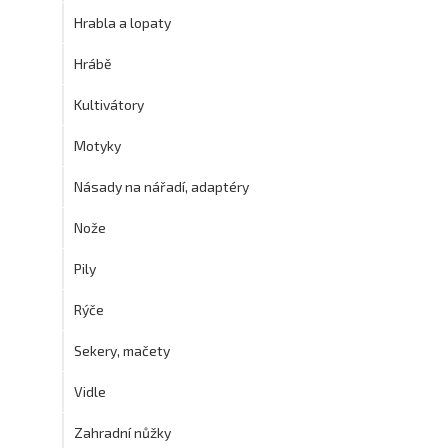
Hrabla a lopaty
Hrábě
Kultivátory
Motyky
Násady na nářadí, adaptéry
Nože
Pily
Rýče
Sekery, mačety
Vidle
Zahradní nůžky