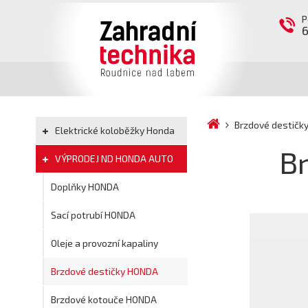
P
Brzdové destič
Elektrické koloběžky Honda
B
VÝPRODEJ ND HONDA AUTO
Doplňky HONDA
Sací potrubí HONDA
Oleje a provozní kapaliny
Brzdové destičky HONDA
Brzdové kotouče HONDA