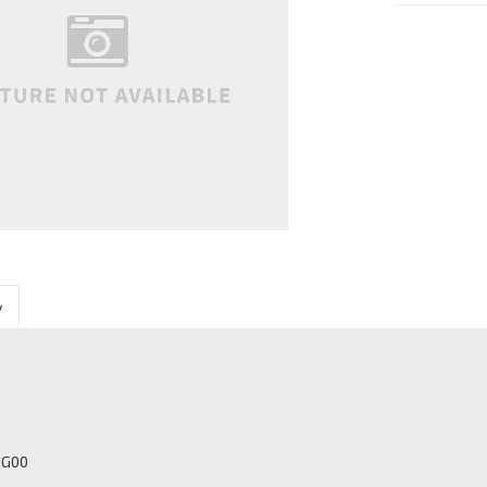
y
GG00