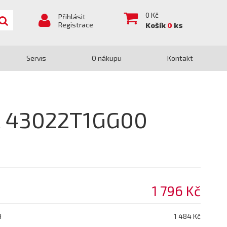
0
Kč
Přihlásit
Registrace
Košík
0
ks
Servis
O nákupu
Kontakt
A 43022T1GG00
1 796 Kč
H
1 484 Kč