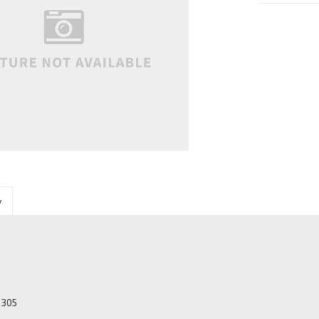
y
0305