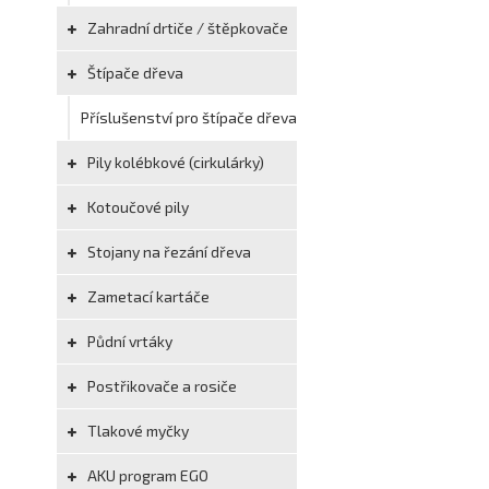
Zahradní drtiče / štěpkovače
Štípače dřeva
Příslušenství pro štípače dřeva
Pily kolébkové (cirkulárky)
Kotoučové pily
Stojany na řezání dřeva
Zametací kartáče
Půdní vrtáky
Postřikovače a rosiče
Tlakové myčky
AKU program EGO