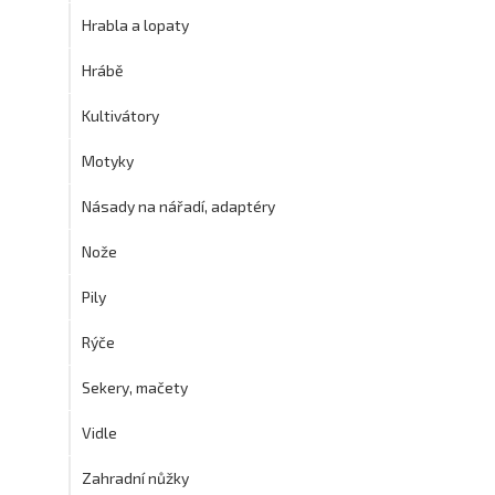
Hrabla a lopaty
Hrábě
Kultivátory
Motyky
Násady na nářadí, adaptéry
Nože
Pily
Rýče
Sekery, mačety
Vidle
Zahradní nůžky