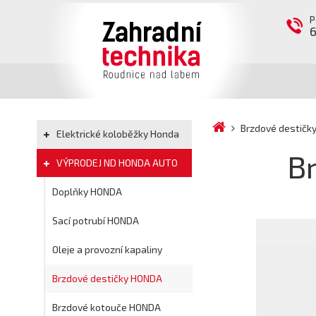
P
Brzdové destič
Elektrické koloběžky Honda
B
VÝPRODEJ ND HONDA AUTO
Doplňky HONDA
Sací potrubí HONDA
Oleje a provozní kapaliny
Brzdové destičky HONDA
Brzdové kotouče HONDA