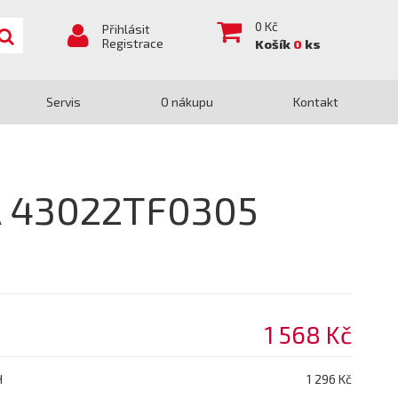
0
Kč
Přihlásit
Registrace
Košík
0
ks
Servis
O nákupu
Kontakt
A 43022TF0305
1 568 Kč
H
1 296 Kč