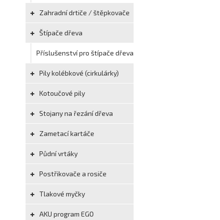
Zahradní drtiče / štěpkovače
Štípače dřeva
Příslušenství pro štípače dřeva
Pily kolébkové (cirkulárky)
Kotoučové pily
Stojany na řezání dřeva
Zametací kartáče
Půdní vrtáky
Postřikovače a rosiče
Tlakové myčky
AKU program EGO