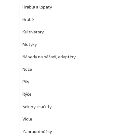
Hrabla a lopaty
Hrábě
Kultivátory
Motyky
Násady na nářadí, adaptéry
Nože
Pily
Rýče
Sekery, mačety
Vidle
Zahradní nůžky