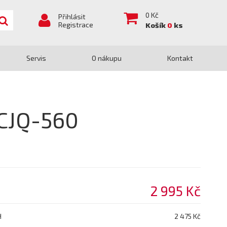
0
Kč
Přihlásit
Registrace
Košík
0
ks
Servis
O nákupu
Kontakt
CJQ-560
2 995 Kč
H
2 475 Kč