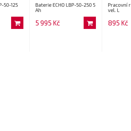
P-50-125
Baterie ECHO LBP-50-250 5
Pracovní 
Ah
vel. L
5 995 Kč
895 Kč