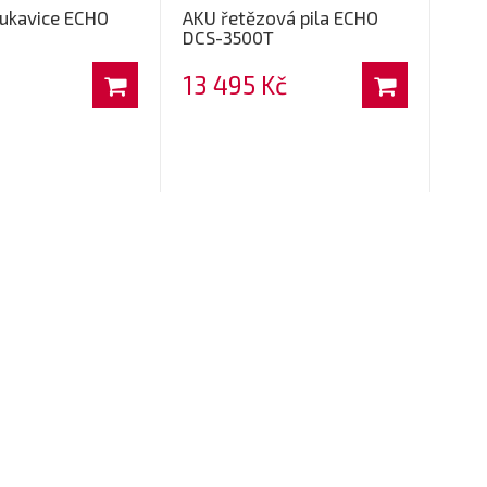
rukavice ECHO
AKU řetězová pila ECHO
DCS-3500T
13 495 Kč