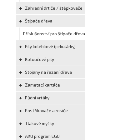
Zahradní drtiče / štěpkovače
Štípače dřeva
Příslušenství pro štípače dřeva
Pily kolébkové (cirkulárky)
Kotoučové pily
Stojany na řezání dřeva
Zametací kartáče
Půdní vrtáky
Postřikovače a rosiče
Tlakové myčky
AKU program EGO