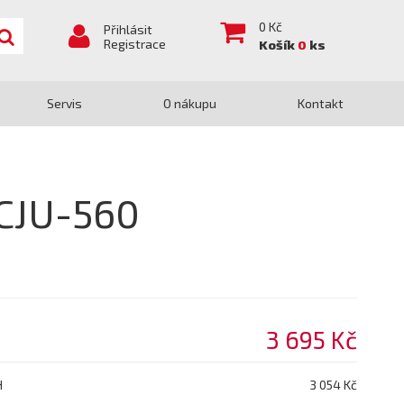
0
Kč
Přihlásit
Registrace
Košík
0
ks
Servis
O nákupu
Kontakt
CJU-560
3 695 Kč
H
3 054 Kč