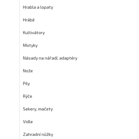
Hrabla a lopaty
Hrábě
Kultivátory
Motyky
Násady na nářadí, adaptéry
Nože
Pily
Rýče
Sekery, mačety
Vidle
Zahradní nůžky