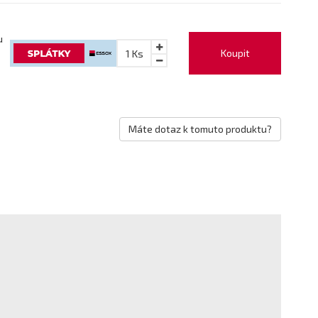
u
Koupit
1
Ks
Máte dotaz k tomuto produktu?