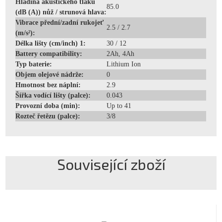
Hladina akustického tlaku
85.0
(dB (A)) nůž / strunová hlava:
Vibrace přední/zadní rukojeť
2.5 / 2.7
(m/s²):
Délka lišty (cm/inch) 1:
30 / 12
Battery compatibility:
2Ah, 4Ah
Typ baterie:
Lithium Ion
Objem olejové nádrže:
0
Hmotnost bez náplní:
2.9
Šířka vodící lišty (palce):
0.043
Provozní doba (min):
Up to 41
Rozteč řetězu (palce):
3/8
Související zboží