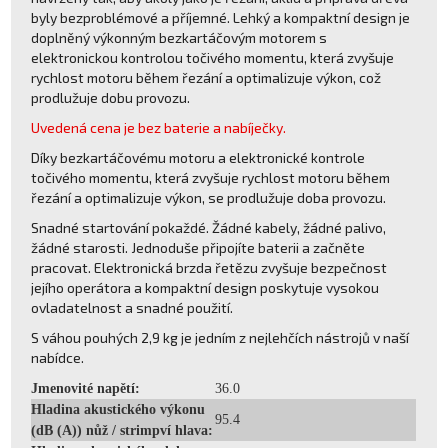
byly bezproblémové a příjemné. Lehký a kompaktní design je
doplněný výkonným bezkartáčovým motorem s
elektronickou kontrolou točivého momentu, která zvyšuje
rychlost motoru během řezání a optimalizuje výkon, což
prodlužuje dobu provozu.
Uvedená cena je bez baterie a nabíječky.
Díky bezkartáčovému motoru a elektronické kontrole
točivého momentu, která zvyšuje rychlost motoru během
řezání a optimalizuje výkon, se prodlužuje doba provozu.
Snadné startování pokaždé. Žádné kabely, žádné palivo,
žádné starosti. Jednoduše připojíte baterii a začněte
pracovat. Elektronická brzda řetězu zvyšuje bezpečnost
jejího operátora a kompaktní design poskytuje vysokou
ovladatelnost a snadné použití.
S váhou pouhých 2,9 kg je jedním z nejlehčích nástrojů v naší
nabídce.
Jmenovité napětí:
36.0
Hladina akustického výkonu
95.4
(dB (A)) nůž / strimpví hlava: