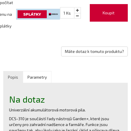
počítat
Koupit
1
Ks
enu na
plátky
Máte dotaz k tomuto produktu?
Popis
Parametry
Na dotaz
Univerzální akumulátorová motorová pila.
DCS-310 je součástí řady nástrojů Garden+, které jsou
určeny pro zahradní nadšence a farmáře. Funkce jsou
navrženy tak, aby úkoly jako je řezání, úklid a příprava dřeva