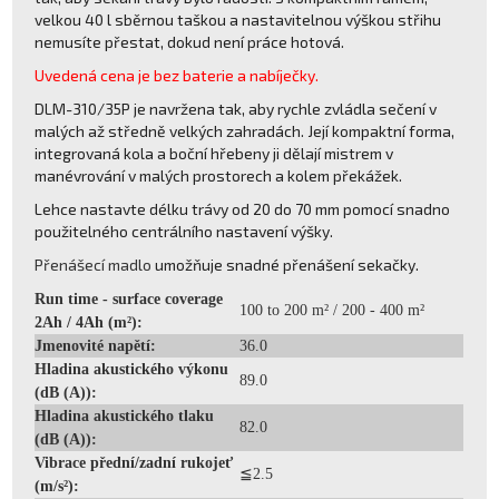
velkou 40 l sběrnou taškou a nastavitelnou výškou střihu
nemusíte přestat, dokud není práce hotová.
Uvedená cena je bez baterie a nabíječky.
DLM-310/35P je navržena tak, aby rychle zvládla sečení v
malých až středně velkých zahradách. Její kompaktní forma,
integrovaná kola a boční hřebeny ji dělají mistrem v
manévrování v malých prostorech a kolem překážek.
Lehce nastavte délku trávy od 20 do 70 mm pomocí snadno
použitelného centrálního nastavení výšky.
Přenášecí madlo
umožňuje snadné přenášení sekačky.
Run time - surface coverage
100 to 200 m² / 200 - 400 m²
2Ah / 4Ah (m²):
Jmenovité napětí:
36.0
Hladina akustického výkonu
89.0
(dB (A)):
Hladina akustického tlaku
82.0
(dB (A)):
Vibrace přední/zadní rukojeť
≦2.5
(m/s²):