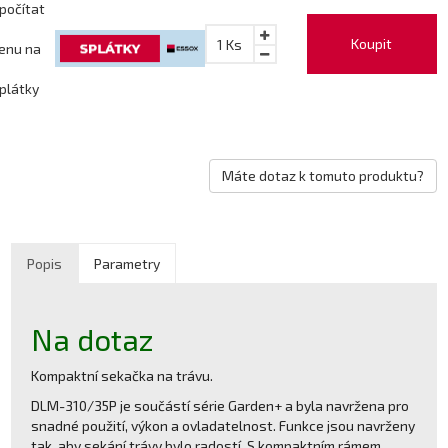
počítat
Koupit
1
Ks
enu na
plátky
Máte dotaz k tomuto produktu?
Popis
Parametry
Na dotaz
Kompaktní sekačka na trávu.
DLM-310/35P je součástí série Garden+ a byla navržena pro
snadné použití, výkon a ovladatelnost. Funkce jsou navrženy
tak, aby sekání trávy bylo radostí. S kompaktním rámem,