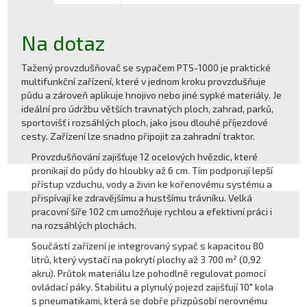
Na dotaz
Tažený provzdušňovač se sypačem PTS-1000 je praktické
multifunkční zařízení, které v jednom kroku provzdušňuje
půdu a zároveň aplikuje hnojivo nebo jiné sypké materiály. Je
ideální pro údržbu větších travnatých ploch, zahrad, parků,
sportovišť i rozsáhlých ploch, jako jsou dlouhé příjezdové
cesty. Zařízení lze snadno připojit za zahradní traktor.
Provzdušňování zajišťuje 12 ocelových hvězdic, které
pronikají do půdy do hloubky až 6 cm. Tím podporují lepší
přístup vzduchu, vody a živin ke kořenovému systému a
přispívají ke zdravějšímu a hustšímu trávníku. Velká
pracovní šíře 102 cm umožňuje rychlou a efektivní práci i
na rozsáhlých plochách.
Součástí zařízení je integrovaný sypač s kapacitou 80
litrů, který vystačí na pokrytí plochy až 3 700 m² (0,92
akru). Průtok materiálu lze pohodlně regulovat pomocí
ovládací páky. Stabilitu a plynulý pojezd zajišťují 10" kola
s pneumatikami, která se dobře přizpůsobí nerovnému