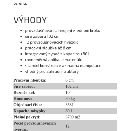
terénu.
VÝHODY
provzdušňování a hnojení v jednom kroku
šíře záběru 102 cm
12 provzdušňovacích hvězdic
pracovní hloubka až 6 cm
integrovaný sypač s kapacitou 80 l
rovnoměrná aplikace materiálu
stabilní konstrukce a snadná manipulace
vhodný pro zahradní traktory
Pracovní hloubka:
6 cm
Šíře záběru:
102 cm
Rozměr kol:
10"
Hmotnost:
30 kg
Objednací číslo:
3581
Kapacita násypky:
80 l
Plošné pokrytí:
3700 m2
Počet provzdušňovacích
12
hvězdic: