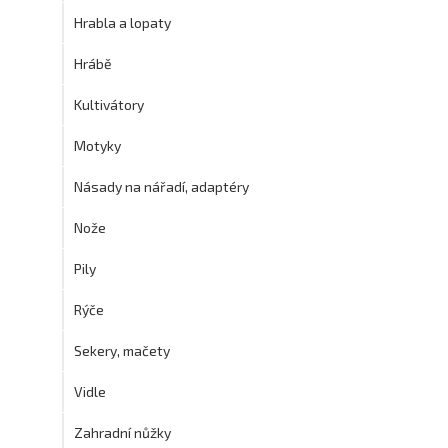
Hrabla a lopaty
Hrábě
Kultivátory
Motyky
Násady na nářadí, adaptéry
Nože
Pily
Rýče
Sekery, mačety
Vidle
Zahradní nůžky