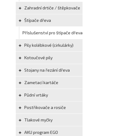
Zahradní drtiče / štěpkovače
Štípače dřeva
Příslušenství pro štípače dřeva
Pily kolébkové (cirkulárky)
Kotoučové pily
Stojany na řezání dřeva
Zametací kartáče
Půdní vrtáky
Postřikovače a rosiče
Tlakové myčky
AKU program EGO