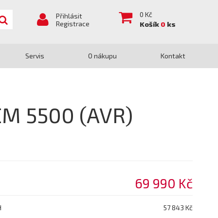
0
Kč
Přihlásit
Registrace
Košík
0
ks
Servis
O nákupu
Kontakt
EM 5500 (AVR)
69 990 Kč
H
57 843 Kč