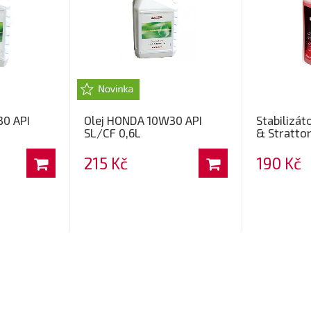
30 API
Olej HONDA 10W30 API
Stabilizát
SL/CF 0,6L
& Stratton
215 Kč
190 Kč