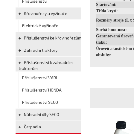
Příslušenství
Startování:
Třída krytí:
Křovinořezy a vyžínače
Rozměry stroje (L x 
Elektrické vyžínače
Suchá hmotnost:
Garantovaná úroveň
Příslušenství ke křovinořezům
tlaku:
Úroveň akustického t
Zahradní traktory
obsluhy:
Příslušenství k zahradním
traktorům
Příslušenství VARI
Příslušenství HONDA
Příslušenství SECO
Náhradní díly SECO
Čerpadla