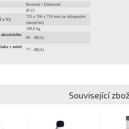
Reverzní / Elektrické
IP 23
725 x 706 x 719 mm (se sklopenými
Š x V):
rukojeťmi)
108,8 kg
 akustického
96 - dB(A)
laku v místě
77 - dB(A)
Související zbož