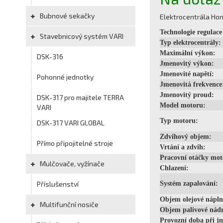
Bubnové sekačky
Elektrocentrála Ho
Technologie regulace
Stavebnicový systém VARI
Typ elektrocentrály:
Maximální výkon:
DSK-316
Jmenovitý výkon:
Jmenovité napětí:
Pohonné jednotky
Jmenovitá frekvence
Jmenovitý proud:
DSK-317 pro majitele TERRA
Model motoru:
VARI
Typ motoru:
DSK-317 VARI GLOBAL
Zdvihový objem:
Přímo připojitelné stroje
Vrtání a zdvih:
Pracovní otáčky mot
Mulčovače, vyžínače
Chlazení:
Příslušenství
Systém zapalování:
Objem olejové nápln
Multifunční nosiče
Objem palivové nádr
Provozní doba při jm