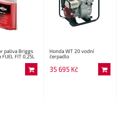
or paliva Briggs
Honda WT 20 vodní
 FUEL FIT 0,25L
čerpadlo
35 695 Kč