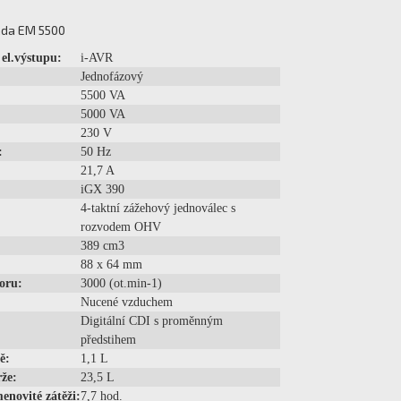
nda EM 5500
 el.výstupu:
i-AVR
Jednofázový
5500 VA
5000 VA
230 V
:
50 Hz
21,7 A
iGX 390
4-taktní zážehový jednoválec s
rozvodem OHV
389 cm3
88 x 64 mm
oru:
3000 (ot.min-1)
Nucené vzduchem
Digitální CDI s proměnným
předstihem
ě:
1,1 L
že:
23,5 L
enovité zátěži:
7,7 hod.