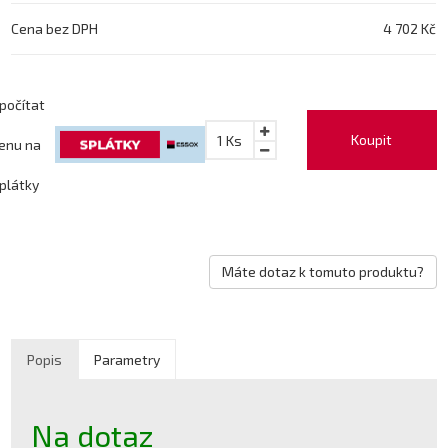
Cena bez DPH
4 702 Kč
počítat
Koupit
1
Ks
enu na
plátky
Máte dotaz k tomuto produktu?
Popis
Parametry
Na dotaz