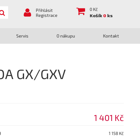
0
Kč
Přihlásit
Registrace
Košík
0
ks
Servis
O nákupu
Kontakt
NDA GX/GXV
1 401 Kč
H
1 158 Kč