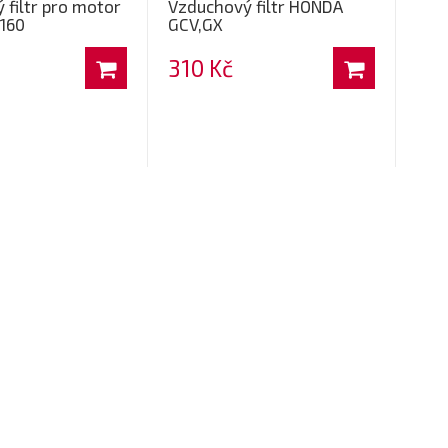
 filtr pro motor
Vzduchový filtr HONDA
160
GCV,GX
310 Kč