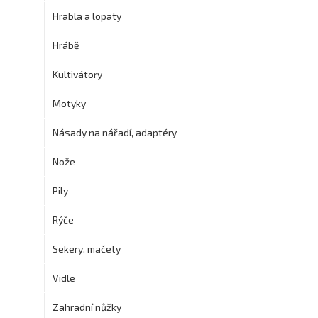
Hrabla a lopaty
Hrábě
Kultivátory
Motyky
Násady na nářadí, adaptéry
Nože
Pily
Rýče
Sekery, mačety
Vidle
Zahradní nůžky