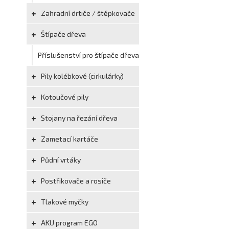
Zahradní drtiče / štěpkovače
Štípače dřeva
Příslušenství pro štípače dřeva
Pily kolébkové (cirkulárky)
Kotoučové pily
Stojany na řezání dřeva
Zametací kartáče
Půdní vrtáky
Postřikovače a rosiče
Tlakové myčky
AKU program EGO