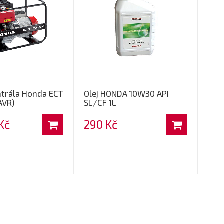
ntrála Honda ECT
Olej HONDA 10W30 API
AVR)
SL/CF 1L
Kč
290 Kč