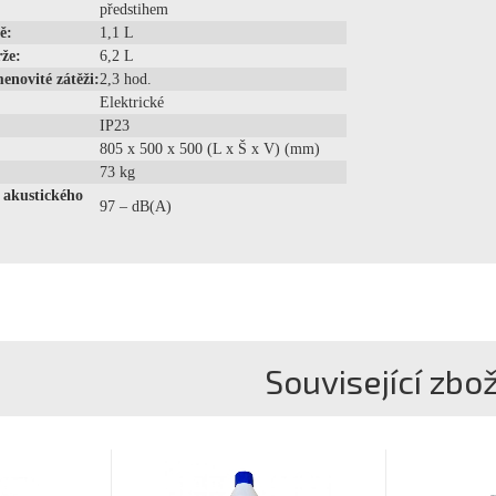
předstihem
ě:
1,1 L
že:
6,2 L
enovité zátěži:
2,3 hod.
Elektrické
IP23
805 x 500 x 500 (L x Š x V) (mm)
73 kg
 akustického
97 – dB(A)
Související zbož