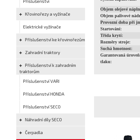
Příslušenství
Objem olejové nápln
Křovinořezy a vyžínače
Objem palivové nádr
Provozní doba při jm
Elektrické vyžínače
Startování:
Třída krytí:
Příslušenství ke křovinořezům
Rozměry stroje:
Suchá hmotnost:
Zahradní traktory
Garantovaná úroveň
tlaku:
Příslušenství k zahradním
traktorům
Příslušenství VARI
Příslušenství HONDA
Příslušenství SECO
Náhradní díly SECO
Čerpadla