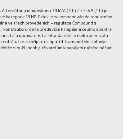
ternátor o max. výkonu 7,0 kVA (3 f.) / 3,5kVA (1 f.) je
kategorie 13 HP. Celek je zakomponován do robustního,
vána ve třech provedeních – regulace Compound s
jí konstrukcí určena především k napájení celého spektra
bnictví a opravárenství. Standardně je elektrocentrála
centrálu lze za příplatek opatřit transportním kolovým
obře slouží i hobby uživatelům k napájení ručního nářadí,