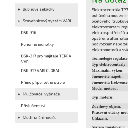
Bubnové sekačky
Elektrocentrála TP7H
poháněna moderním 
Stavebnicový systém VARI
ocelového, trubkové
elektrostartem, reg
DSK-316
elektrospotřebičů a
opatřena alternátor
podvozkem nebo zemn
Pohonné jednotky
elektromotorů a svíc
DSK-317 pro majitele TERRA
Technologie regulace
VARI
Typ elektrocentrály:
DSK-317 VARI GLOBAL
Maximální výkon:
Jmenovité napětí:
Přímo připojitelné stroje
Jmenovitá frekvence
Model motoru:
Mulčovače, vyžínače
Typ motoru:
Příslušenství
Zdvihový objem:
Pracovní otáčky mot
Multifunční nosiče
Chlazení:
Systém zapalování: