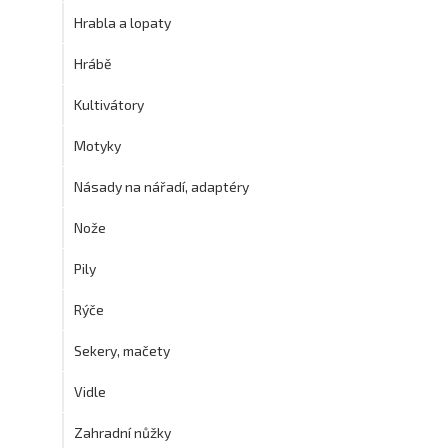
Hrabla a lopaty
Hrábě
Kultivátory
Motyky
Násady na nářadí, adaptéry
Nože
Pily
Rýče
Sekery, mačety
Vidle
Zahradní nůžky