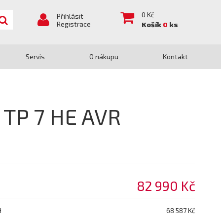
0
Kč
Přihlásit
Registrace
Košík
0
ks
Servis
O nákupu
Kontakt
 TP 7 HE AVR
82 990 Kč
H
68 587 Kč