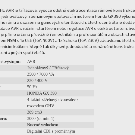
E AVR je třífázová, vysoce odolná elektrocentrála rámové konstrukce. Al
jednoválcovým benzínovým spalovacím motorem Honda GX390 výkonové 
ho rámu a usazen na gumových silentblocích. Elektrocentrála je dodá
ulace AVR s ručním startérem nebo regulace AVR s elektrostartem. Svo
 je přímo určena převážně řemeslníkům a profesionálům z oblasti stave
em NSM s 1x CEE (16A 400V) a 1x Schuko (16A 230V) zásuvkami. Elektro
ícím kolíkem. Stejně tak díky své jednoduché a nenáročné konstrukci d
ení a jiných spotřebičů.
 el.výstupu:
AVR
Jednofázový / Třífázový
3500 / 7000 VA
230 / 400 V
:
50 Hz
HONDA GX 390
4-taktní zážehový dvouválec s
rozvodem OHV
389 cm3
oru:
3000 (ot.min-1)
Nucené vzduchem
Digitální CDI s proměnným