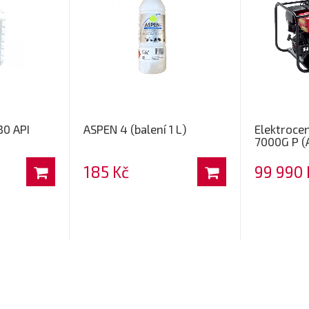
30 API
ASPEN 4 (balení 1 L)
Elektroce
7000G P (
185 Kč
99 990 