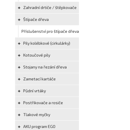
Zahradní drtiče / štěpkovače
Štípače dřeva
Příslušenství pro štípače dřeva
Pily kolébkové (cirkulárky)
Kotoučové pily
Stojany na řezání dřeva
Zametací kartáče
Půdní vrtáky
Postřikovače a rosiče
Tlakové myčky
AKU program EGO