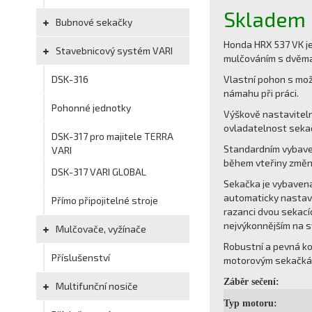
Skladem
Bubnové sekačky
Honda HRX 537 VK je
Stavebnicový systém VARI
mulčováním s dvěma 
DSK-316
Vlastní pohon s mož
námahu při práci.
Pohonné jednotky
Výškově nastaviteln
ovladatelnost sekač
DSK-317 pro majitele TERRA
Standardním vybave
VARI
během vteřiny změni
DSK-317 VARI GLOBAL
Sekačka je vybavena
automaticky nastave
Přímo připojitelné stroje
razanci dvou sekací
nejvýkonnějším na s
Mulčovače, vyžínače
Robustní a pevná ko
Příslušenství
motorovým sekačkám
Záběr sečení:
Multifunční nosiče
Typ motoru: