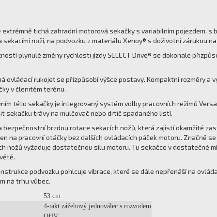
 extrémně tichá zahradní motorová sekačky s variabilním pojezdem, s
sekacími noži, na podvozku z materiálu Xenoy® s doživotní zárukou n
ností plynulé změny rychlosti jízdy SELECT Drive® se dokonale přizp
á ovládací rukojeť se přizpůsobí výšce postavy. Kompaktní rozměry a v
ky v členitém terénu.
ním této sekačky je integrovaný systém volby pracovních režimů Ver
t sekačku trávy na mulčovač nebo drtič spadaného listí.
 bezpečnostní brzdou rotace sekacích nožů, která zajistí okamžité zast
n na pracovní otáčky bez dalších ovládacích páček motoru. Značně se
ch nožů vyžaduje dostatečnou sílu motoru. Tu sekačce v dostatečné míř
větě.
nstrukce podvozku pohlcuje vibrace, které se dále nepřenáší na ovláda
 na trhu vůbec.
53 cm
4-takt zážehový jednoválec s rozvodem
OHV