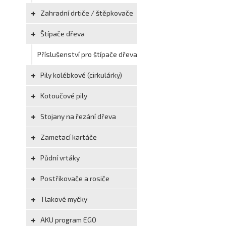
Zahradní drtiče / štěpkovače
Štípače dřeva
Příslušenství pro štípače dřeva
Pily kolébkové (cirkulárky)
Kotoučové pily
Stojany na řezání dřeva
Zametací kartáče
Půdní vrtáky
Postřikovače a rosiče
Tlakové myčky
AKU program EGO