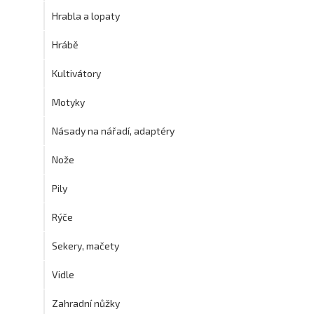
Hrabla a lopaty
Hrábě
Kultivátory
Motyky
Násady na nářadí, adaptéry
Nože
Pily
Rýče
Sekery, mačety
Vidle
Zahradní nůžky