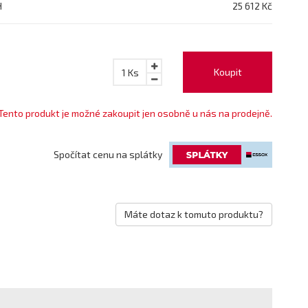
H
25 612 Kč
Koupit
1
Ks
Tento produkt je možné zakoupit jen osobně u nás na prodejně.
Spočítat cenu na splátky
Máte dotaz k tomuto produktu?