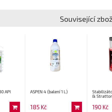
Související zbož
30 API
ASPEN 4 (balení 1 L)
Stabilizát
& Stratton
185 Kč
190 Kč