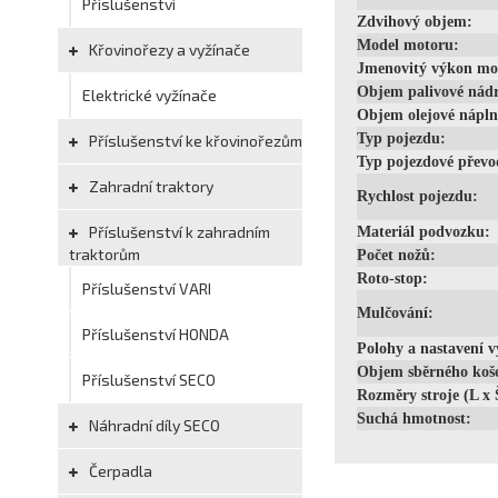
Příslušenství
Zdvihový objem:
Model motoru:
Křovinořezy a vyžínače
Jmenovitý výkon mo
Objem palivové nádr
Elektrické vyžínače
Objem olejové nápln
Typ pojezdu:
Příslušenství ke křovinořezům
Typ pojezdové převo
Zahradní traktory
Rychlost pojezdu:
Příslušenství k zahradním
Materiál podvozku:
traktorům
Počet nožů:
Roto-stop:
Příslušenství VARI
Mulčování:
Příslušenství HONDA
Polohy a nastavení v
Objem sběrného koš
Příslušenství SECO
Rozměry stroje (L x 
Suchá hmotnost:
Náhradní díly SECO
Čerpadla