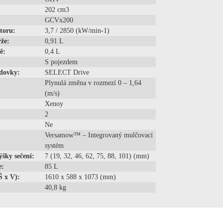
202 cm3
GCVx200
toru:
3,7 / 2850 (kW/min-1)
že:
0,91 L
ě:
0,4 L
S pojezdem
dovky:
SELECT Drive
Plynulá změna v rozmezí 0 – 1,64
(m/s)
Xenoy
2
Ne
Versamow™ – Integrovaný mulčovací
systém
ýšky sečení:
7 (19, 32, 46, 62, 75, 88, 101) (mm)
e:
85 L
Š x V):
1610 x 588 x 1073 (mm)
40,8 kg