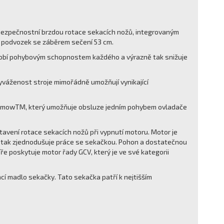
 bezpečnostní brzdou rotace sekacích nožů, integrovaným
a podvozek se záběrem sečení 53 cm.
ůsobí pohybovým schopnostem každého a výrazně tak snižuje
yváženost stroje mimořádně umožňují vynikající
samowTM, který umožňuje obsluze jedním pohybem ovladače
avení rotace sekacích nožů při vypnutí motoru. Motor je
 tak zjednodušuje práce se sekačkou. Pohon a dostatečnou
e poskytuje motor řady GCV, který je ve své kategorii
cí madlo sekačky. Tato sekačka patří k nejtišším