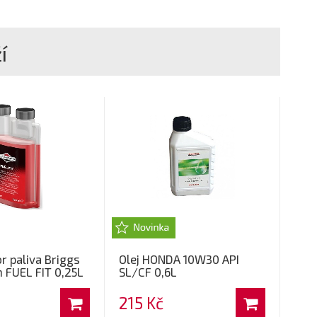
í
or paliva Briggs
Olej HONDA 10W30 API
 FUEL FIT 0,25L
SL/CF 0,6L
215 Kč