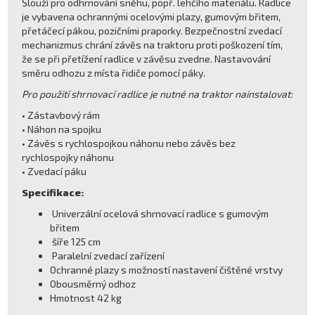
Slouží pro odhrnování sněhu, popř. lehčího materiálu. Radlice
je vybavena ochrannými ocelovými plazy, gumovým břitem,
přetáčecí pákou, pozičními praporky. Bezpečnostní zvedací
mechanizmus chrání závěs na traktoru proti poškození tím,
že se při přetížení radlice v závěsu zvedne. Nastavování
směru odhozu z místa řidiče pomocí páky.
Pro použití shrnovací radlice je nutné na traktor nainstalovat:
• Zástavbový rám
• Náhon na spojku
• Závěs s rychlospojkou náhonu nebo závěs bez
rychlospojky náhonu
• Zvedací páku
Specifikace:
Univerzální ocelová shrnovací radlice s gumovým
břitem
šíře 125 cm
Paralelní zvedací zařízení
Ochranné plazy s možností nastavení čištěné vrstvy
Obousměrný odhoz
Hmotnost 42 kg