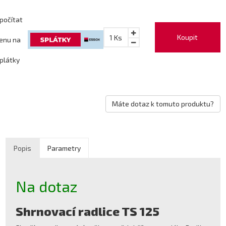
počítat
Koupit
1
Ks
enu na
plátky
Máte dotaz k tomuto produktu?
Popis
Parametry
Na dotaz
Shrnovací radlice TS 125