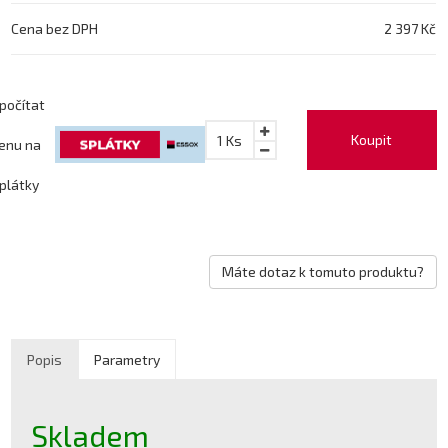
Cena bez DPH
2 397 Kč
počítat
Koupit
1
Ks
enu na
plátky
Máte dotaz k tomuto produktu?
Popis
Parametry
Skladem