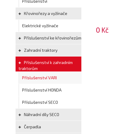
Příslušenství
Křovinořezy a vyžínače
Elektrické vyžínače
0 Kč
Příslušenství ke křovinořezům
Zahradní traktory
Příslušenství k zahradním
traktorům
Příslušenství VARI
Příslušenství HONDA
Příslušenství SECO
Náhradní díly SECO
Čerpadla