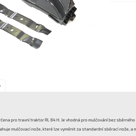
y
rčena pro travní traktor RL 84 H. Je vhodná pro mulčování bez sběrného
huje mulčovací nože, které lze vyměnit za standardní sběrací nože, a 