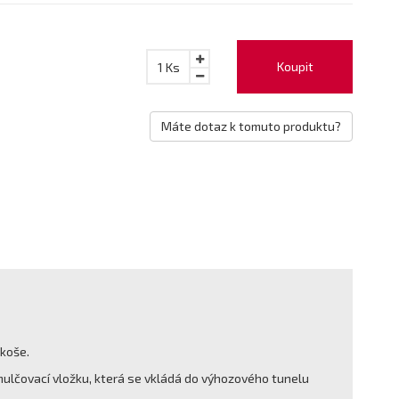
Koupit
1
Ks
Máte dotaz k tomuto produktu?
 koše.
mulčovací vložku, která se vkládá do výhozového tunelu