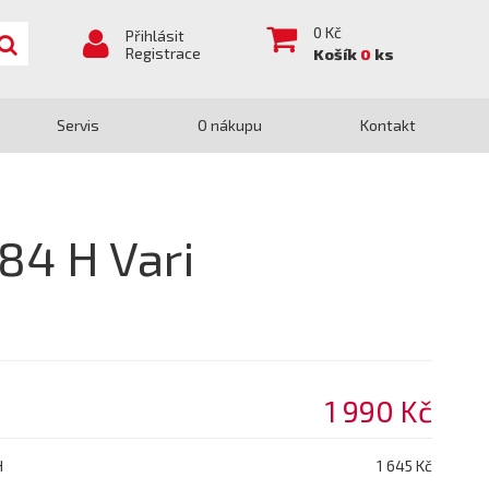
0
Kč
Přihlásit
Registrace
Košík
0
ks
Servis
O nákupu
Kontakt
84 H Vari
1 990 Kč
H
1 645 Kč