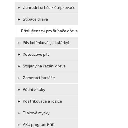
Zahradní drtiče / štěpkovače
Štípače dřeva
Příslušenství pro štípače dřeva
Pily kolébkové (cirkulárky)
Kotoučové pily
Stojany na řezání dřeva
Zametací kartáče
Půdní vrtáky
Postřikovače a rosiče
Tlakové myčky
AKU program EGO