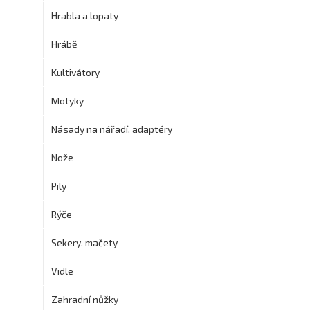
Hrabla a lopaty
Hrábě
Kultivátory
Motyky
Násady na nářadí, adaptéry
Nože
Pily
Rýče
Sekery, mačety
Vidle
Zahradní nůžky