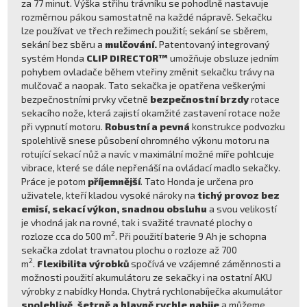
za 77 minut. Výška střihu trávníku se pohodlně nastavuje
rozměrnou pákou samostatně na každé nápravě. Sekačku
lze používat ve třech režimech použití; sekání se sběrem,
sekání bez sběru a
mulčování.
Patentovaný integrovaný
systém Honda
CLIP DIRECTOR™
umožňuje obsluze jedním
pohybem ovladače během vteřiny změnit sekačku trávy na
mulčovač a naopak. Tato sekačka je opatřena veškerými
bezpečnostními prvky včetně
bezpečnostní brzdy
rotace
sekacího nože, která zajistí okamžité zastavení rotace nože
při vypnutí motoru.
Robustní a pevná
konstrukce podvozku
spolehlivě snese působení ohromného výkonu motoru na
rotující sekací nůž a navíc v maximální možné míře pohlcuje
vibrace, které se dále nepřenáší na ovládací madlo sekačky.
Práce je potom
příjemnější
. Tato Honda je určena pro
uživatele, kteří kladou vysoké nároky na
tichý provoz bez
emisí, sekací výkon, snadnou obsluhu
a svou velikostí
je vhodná jak na rovné, tak i svažité travnaté plochy o
2
rozloze cca do 500 m
. Při použití baterie 9 Ah je schopna
sekačka zdolat travnatou plochu o rozloze až 700
2
m
.
Flexibilita výrobků
spočívá ve vzájemné záměnnosti a
možnosti použití akumulátoru ze sekačky i na ostatní AKU
výrobky z nabídky Honda. Chytrá rychlonabíječka akumulátor
spolehlivě, šetrně a hlavně rychle nabije
a můžeme