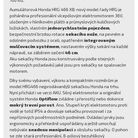
700 m2.
Aumulátorová Honda HRG 466 XB: nový model řady HRG je
poháněna profesionální vícepólovým elektromotorem 36V,
uloženým v hliníkovém plášti a průmyslových kuličkových
ložiskách, vlastním
jednorychlostním pojezdem
,
bezpečnostní brzdou rotace
sekacího nože
, na pevném a
odolném podvozku z oceli, opatřeném
integrovaným
mulčovacím systémem
, nastavením výšky sekání na každé
nápravě, se záběrem sečení
46 cm
.
Aku sekačky Honda jsou konstruovány podle stejných
výkonových požadavků jaké jsou pro sekačky se spalovacím
motorem.
Díky svému vybavení, výkonu a kompaktním rozměrům je
model HRG466 nejprodávanější sekačkou Honda na trhu.
Nyní přichází i ve verzi AKU. Silný elektromotor a originální
systém Honda
Optiflow
zvládne i přerostlý nebo dokonce
mokrý travní porost
. Ano. Stupeň krytí elektomotoru proti
vodě je totiž IP54 a dovoluje sekačku provozovat i za
nepříznivých povětrnostních podmínek. Ovládací prvky jsou
ergonomicky a přehledně uspořádány a ještě umocňují
nebývale
snadnou manipulaci
a obsluhu sekačky. O pohon
se zde stará profesionální, 8-pólový bezuhlíkový