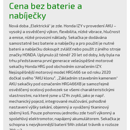
Cena bez baterie a
nabíječky
Nová doba „Elektrická“ je zde. Honda IZY v provedení AKU –
vysoký a osvědčený výkon, flexibilita, nízké vibrace, hlučnost
a emise, nízké provozní náklady. Sekačka je dodávána
samostatně bez baterie a nabíječky a pro použití je nutné
baterii a nabíječku dokoupit zvlášť nebo použít z jiného stroje
značky HONDA. Uplynulo již téměř 20 let od doby, kdy byla na
trhu představena první generace veleúspěšné motorové
sekačky Honda HRG pod obchodním označením IZY.
Nejúspěšnější motorový model HRG466 se od roku 2020
dočkal svého "AKU klonu". „Základním stavebním kamenem“
AKU sekačky pod označením HRG466XB je samozřejmě
osvědčený ocelový podvozek se všemi charakteristickými
vlastnostmi, na které jsme u IZYn zvyklí, jako je např.
mechanický pojezd, integrované mulčování, pohodlné
nastavení výšky sekání, objemný a vyvážený tkaninový
sběrný koš. Pouze pohonnou jednotku zde tvoří výkonný a
spolehlivý elektromotor, napájený akumulátorem. Sekačka je
schopna s nejvýkonnější baterií 9Ah zdolat trávník o rozloze