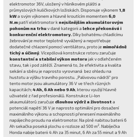
elektromotor 36V, uložený v hliníkovém plášti a
průmyslových kuličkových ložiskách. Disponuje výkonem
1,8
kW
a svým výkonem a hlavně kroutícím momentem
6,0
N.m
patří elektromotor k
nejsilnějším akumulátorovým
pohonům na trhu
v dané kategorii a
lehce překonává i
konkurenční elektromotory.
Díky bohatému chladícímu
žebrování je motor teplotně vyvážený a nepotřebuje
dodatečné chlazení pomocí ventilátoru, proto je
mimořádně
tichý a účinný
. Vícepólová konstrukce rotoru zaručuje
konstantní a stabilní výkon motoru
jak v odlehčeném
stavu, tak i pod zátěží. Znamená to, že efektivita a kvalita
sekání a sběru je naprosto vyrovnaná bez ohledu na
hustotu a výšku travního porostu. „Palivovou nádrží“ pro
tento motor jsou akumulátory 36 V ve třech různých
kapacitách;
4 Ah, 6 Ah nebo 9 Ah
, kterou využijí hlavně
uživatelé z řad profesionálů. Konstrukce Li-Ion
akaumulátorů zaručuje
dlouhou výdrž a životnost
a
potenciál napětí 36 V je naprosto optimální pro dosažení
maximálního výkonu a schopnosti přenesení maximálního
napájecího proudu na elektromotor. Na plně nabitou baterii 6
2
Ah sekačka poseká plochu o rozloze až 500 m
. Nabíječka
Honda nabije baterii 4 Ah za 35 minut, 6 Ah za 55 minut a 9 Ah