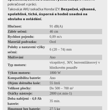
pokračovat v práci.
Taková je AKU sekačka Honda IZY.
Bezpečná, výkonná,
spolehlivá, tichá, úsporná a hodně snadná na
obsluhu a ovládání.
Hlučnost:
91 dB(A)
Záběr sečení:
46 cm
Rychlost pojezdu:
0,89 m/s
Materiál podvozku:
Ocel
Polohy a nastavení výšky
6 (20 – 74) mm
sečení:
Mulčování
Ano
vícepólový, 36V, bezventilátorový v
Typ motoru:
hliníkovém pouzdře
Výkon motoru:
1800 W
Kompatibilita baterie:
Ano
Objem sběrného koše:
55 litrů
Velikost plochy:
Do 500 – 700 m²
Otáčky nástroje:
2800 (ot.min-1)
Doba nabíjení - 4,0 Ah
35 min.
baterie:
Hmotnost bez baterie:
27,5 kg