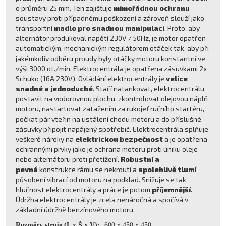
o průměru 25 mm. Ten zajišťuje
mimořádnou ochranu
soustavy proti případnému poškození a zároveň slouží jako
transportní
madlo pro snadnou manipulaci
. Proto, aby
alternátor produkoval napětí 230V / 50Hz, je motor opatřen
automatickým, mechanickým regulátorem otáček tak, aby při
jakémkoliv odběru proudy byly otáčky motoru konstantní ve
výši 3000 ot./min. Elektrocentrála je opatřena zásuvkami 2x
Schuko (16A 230V). Ovládání elektrocentrály je
velice
snadné a jednoduché
. Stačí natankovat, elektrocentrálu
postavit na vodorovnou plochu, zkontrolovat olejovou náplň
motoru, nastartovat zatažením za rukojeť ručního startéru,
počkat pár vteřin na ustálení chodu motoru a do příslušné
zásuvky připojit napájený spotřebič. Elektrocentrála splňuje
veškeré nároky na
elektrickou bezpečnost
a je opatřena
ochrannými prvky jako je ochrana motoru proti úniku oleje
nebo alternátoru proti přetížení.
Robustní a
pevná
konstrukce rámu se nekroutí a
spolehlivě tlumí
působení vibrací od motoru na podklad. Snižuje se tak
hlučnost elektrocentrály a práce je potom
příjemnější
.
Údržba elektrocentrály je zcela nenáročná a spočívá v
základní údržbě benzínového motoru.
Rozměry stroje (L x Š x V):
600 x 450 x 450