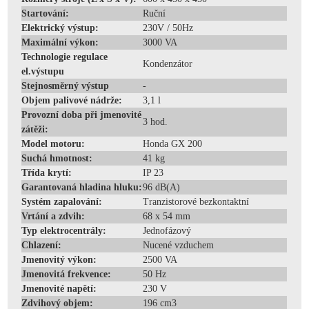
Startování:
Ruční
Elektrický výstup:
230V / 50Hz
Maximální výkon:
3000 VA
Technologie regulace
Kondenzátor
el.výstupu
Stejnosměrný výstup
-
Objem palivové nádrže:
3,1 l
Provozní doba při jmenovité
3 hod.
zátěži:
Model motoru:
Honda GX 200
Suchá hmotnost:
41 kg
Třída krytí:
IP 23
Garantovaná hladina hluku:
96 dB(A)
Systém zapalování:
Tranzistorové bezkontaktní
Vrtání a zdvih:
68 x 54 mm
Typ elektrocentrály:
Jednofázový
Chlazení:
Nucené vzduchem
Jmenovitý výkon:
2500 VA
Jmenovitá frekvence:
50 Hz
Jmenovité napětí:
230 V
Zdvihový objem:
196 cm3