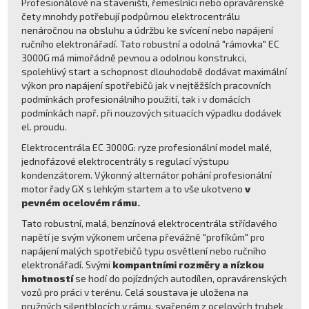
Profesionálové na staveništi, řemeslníci nebo opravárenské
čety mnohdy potřebují podpůrnou elektrocentrálu
nenáročnou na obsluhu a údržbu ke svícení nebo napájení
ručního elektronářadí. Tato robustní a odolná "rámovka" EC
3000G má mimořádně pevnou a odolnou konstrukci,
spolehlivý start a schopnost dlouhodobě dodávat maximální
výkon pro napájení spotřebičů jak v nejtěžších pracovních
podmínkách profesionálního použití, tak i v domácích
podmínkách např. při nouzových situacích výpadku dodávek
el. proudu.
Elektrocentrála EC 3000G: ryze profesionální model malé,
jednofázové elektrocentrály s regulací výstupu
kondenzátorem. Výkonný alternátor pohání profesionální
motor řady GX s lehkým startem a to vše ukotveno
v
pevném ocelovém rámu.
Tato robustní, malá, benzínová elektrocentrála střídavého
napětí je svým výkonem určena převážně "profíkům" pro
napájení malých spotřebičů typu osvětlení nebo ručního
elektronářadí. Svými
kompantními rozměry a nízkou
hmotností
se hodí do pojízdných autodílen, opravárenských
vozů pro práci v terénu. Celá soustava je uložena na
pružných silentblocích v rámu, svařeném z ocelových trubek