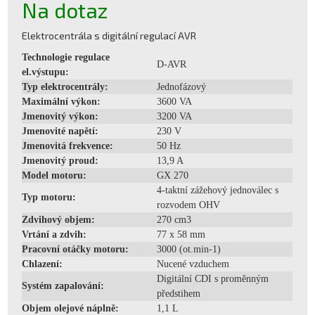
Na dotaz
Elektrocentrála s digitální regulací AVR
Technologie regulace
D-AVR
el.výstupu:
Typ elektrocentrály:
Jednofázový
Maximální výkon:
3600 VA
Jmenovitý výkon:
3200 VA
Jmenovité napětí:
230 V
Jmenovitá frekvence:
50 Hz
Jmenovitý proud:
13,9 A
Model motoru:
GX 270
4-taktní zážehový jednoválec s
Typ motoru:
rozvodem OHV
Zdvihový objem:
270 cm3
Vrtání a zdvih:
77 x 58 mm
Pracovní otáčky motoru:
3000 (ot.min-1)
Chlazení:
Nucené vzduchem
Digitální CDI s proměnným
Systém zapalování:
předstihem
Objem olejové náplně:
1,1 L