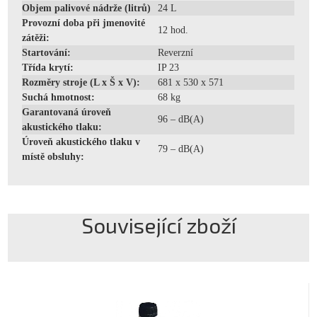
Objem palivové nádrže (litrů)
24 L
Provozní doba při jmenovité
12 hod.
zátěži:
Startování:
Reverzní
Třída krytí:
IP 23
Rozměry stroje (L x Š x V):
681 x 530 x 571
Suchá hmotnost:
68 kg
Garantovaná úroveň
96 – dB(A)
akustického tlaku:
Úroveň akustického tlaku v
79 – dB(A)
místě obsluhy:
Související zboží