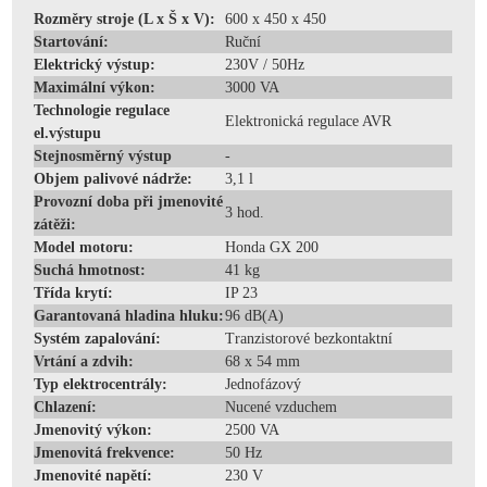
Rozměry stroje (L x Š x V):
600 x 450 x 450
Startování:
Ruční
Elektrický výstup:
230V / 50Hz
Maximální výkon:
3000 VA
Technologie regulace
Elektronická regulace AVR
el.výstupu
Stejnosměrný výstup
-
Objem palivové nádrže:
3,1 l
Provozní doba při jmenovité
3 hod.
zátěži:
Model motoru:
Honda GX 200
Suchá hmotnost:
41 kg
Třída krytí:
IP 23
Garantovaná hladina hluku:
96 dB(A)
Systém zapalování:
Tranzistorové bezkontaktní
Vrtání a zdvih:
68 x 54 mm
Typ elektrocentrály:
Jednofázový
Chlazení:
Nucené vzduchem
Jmenovitý výkon:
2500 VA
Jmenovitá frekvence:
50 Hz
Jmenovité napětí:
230 V