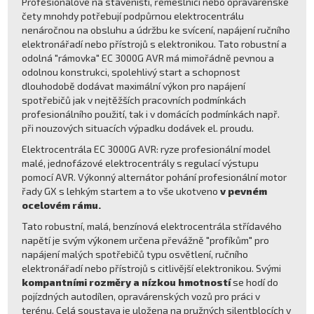
Profesionálové na staveništi, řemeslníci nebo opravárenské
čety mnohdy potřebují podpůrnou elektrocentrálu
nenáročnou na obsluhu a údržbu ke svícení, napájení ručního
elektronářadí nebo přístrojů s elektronikou. Tato robustní a
odolná "rámovka" EC 3000G AVR má mimořádně pevnou a
odolnou konstrukci, spolehlivý start a schopnost
dlouhodobě dodávat maximální výkon pro napájení
spotřebičů jak v nejtěžších pracovních podmínkách
profesionálního použití, tak i v domácích podmínkách např.
při nouzových situacích výpadku dodávek el. proudu.
Elektrocentrála EC 3000G AVR: ryze profesionální model
malé, jednofázové elektrocentrály s regulací výstupu
pomocí AVR. Výkonný alternátor pohání profesionální motor
řady GX s lehkým startem a to vše ukotveno
v pevném
ocelovém rámu.
Tato robustní, malá, benzínová elektrocentrála střídavého
napětí je svým výkonem určena převážně "profíkům" pro
napájení malých spotřebičů typu osvětlení, ručního
elektronářadí nebo přístrojů s citlivější elektronikou. Svými
kompantními rozměry a nízkou hmotností
se hodí do
pojízdných autodílen, opravárenských vozů pro práci v
terénu. Celá soustava je uložena na pružných silentblocích v