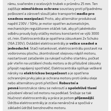
rámu, svařeném z ocelových trubek o průměru 25 mm. Ten
zajišťuje
mimořádnou ochranu
soustavy proti případnému
poškození a zároveň slouží jako transportní
madlo pro
snadnou manipulaci
. Proto, aby alternátor produkoval
napětí 230V / 50Hz, je motor opatřen automatickým,
mechanickým regulátorem otáček tak, aby při jakémkoliv
odběru proudy byly otáčky motoru konstantní ve výši 3000
ot./min. Elektrocentrála je opatřena zásuvkami 2x Schuko
(16A 230V). Ovládání elektrocentrály je
velice snadné a
jednoduché
. Stačí natankovat, elektrocentrálu postavit na
vodorovnou plochu, zkontrolovat olejovou náplň motoru,
nastartovat zatažením za rukojeť ručního startéru, počkat
pár vteřin na ustálení chodu motoru a do příslušné zásuvky
připojit napájený spotřebič. Elektrocentrála splňuje veškeré
nároky na
elektrickou bezpečnost
a je opatřena
ochrannými prvky jako je ochrana motoru proti úniku oleje
nebo alternátoru proti přetížení.
Robustní a
pevná
konstrukce rámu se nekroutí a
spolehlivě tlumí
působení vibrací od motoru na podklad. Snižuje se tak
hlučnost elektrocentrály a práce je potom
příjemnější
.
Údržba elektrocentrály je zcela nenáročná a spočívá v
základní údržbě benzínového motoru.