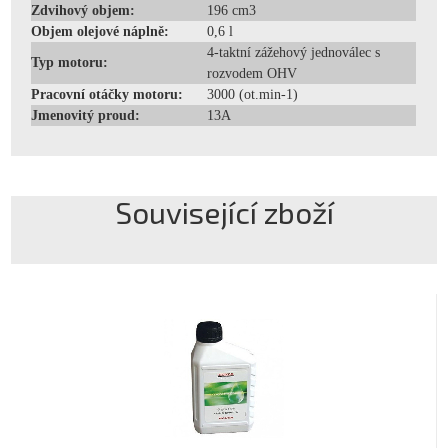
Zdvihový objem:
196 cm3
Objem olejové náplně:
0,6 l
4-taktní zážehový jednoválec s
Typ motoru:
rozvodem OHV
Pracovní otáčky motoru:
3000 (ot.min-1)
Jmenovitý proud:
13A
Související zboží