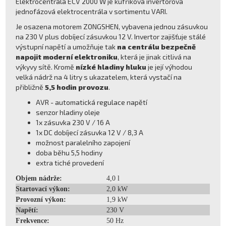
Elektrocentrála ECV 2000 W je kufříková invertorová
jednofázová elektrocentrála v sortimentu VARI.
Je osazena motorem ZONGSHEN, vybavena jednou zásuvkou
na 230 V plus dobíjecí zásuvkou 12 V. Invertor zajišťuje stálé
výstupní napětí a umožňuje tak
na centrálu bezpečně
napojit moderní elektroniku
, která je jinak citlivá na
výkyvy sítě. Kromě
nízké hladiny hluku
je její výhodou
velká nádrž na 4 litry s ukazatelem, která vystačí na
přibližně
5,5 hodin provozu
.
AVR - automatická regulace napětí
senzor hladiny oleje
1x zásuvka 230 V / 16 A
1x DC dobíjecí zásuvka 12 V / 8,3 A
možnost paralelního zapojení
doba běhu 5,5 hodiny
extra tiché provedení
Objem nádrže:
4,0 l
Startovací výkon:
2,0 kW
Provozní výkon:
1,9 kW
Napětí:
230 V
Frekvence:
50 Hz