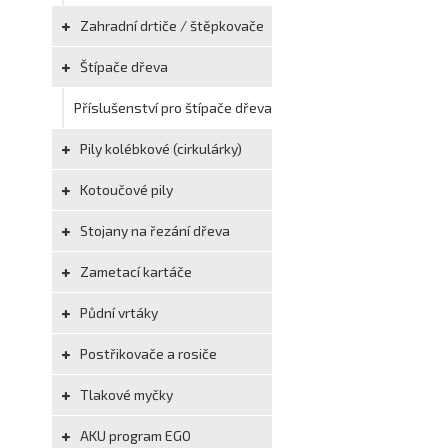
Zahradní drtiče / štěpkovače
Štípače dřeva
Příslušenství pro štípače dřeva
Pily kolébkové (cirkulárky)
Kotoučové pily
Stojany na řezání dřeva
Zametací kartáče
Půdní vrtáky
Postřikovače a rosiče
Tlakové myčky
AKU program EGO