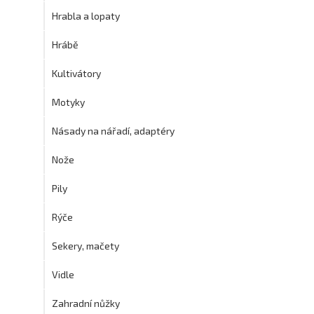
Hrabla a lopaty
Hrábě
Kultivátory
Motyky
Násady na nářadí, adaptéry
Nože
Pily
Rýče
Sekery, mačety
Vidle
Zahradní nůžky