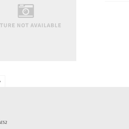
y
AE52