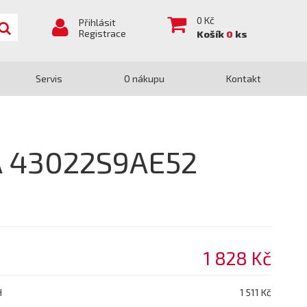
0
Kč
Přihlásit
Registrace
Košík
0
ks
Servis
O nákupu
Kontakt
A 43022S9AE52
1 828 Kč
H
1 511 Kč