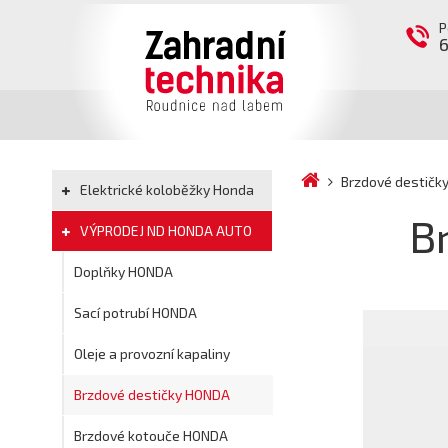
P
Brzdové destič
Elektrické koloběžky Honda
B
VÝPRODEJ ND HONDA AUTO
Doplňky HONDA
Sací potrubí HONDA
Oleje a provozní kapaliny
Brzdové destičky HONDA
Brzdové kotouče HONDA