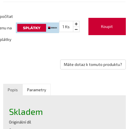
počítat
Koupit
1
Ks
enu na
plátky
Máte dotaz k tomuto produktu?
Popis
Parametry
Skladem
Originální díl