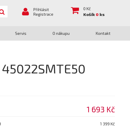
0
Kč
Přihlásit
Registrace
Košík
0
ks
Servis
O nákupu
Kontakt
A 45022SMTE50
1 693 Kč
H
1 399 Kč