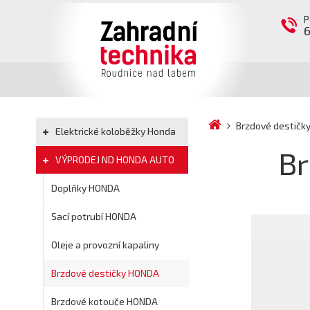
P
Brzdové destič
Elektrické koloběžky Honda
B
VÝPRODEJ ND HONDA AUTO
Doplňky HONDA
Sací potrubí HONDA
Oleje a provozní kapaliny
Brzdové destičky HONDA
Brzdové kotouče HONDA