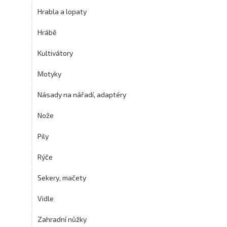
Hrabla a lopaty
Hrábě
Kultivátory
Motyky
Násady na nářadí, adaptéry
Nože
Pily
Rýče
Sekery, mačety
Vidle
Zahradní nůžky