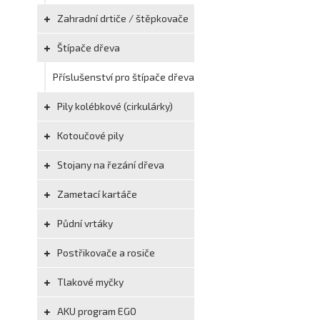
Zahradní drtiče / štěpkovače
Štípače dřeva
Příslušenství pro štípače dřeva
Pily kolébkové (cirkulárky)
Kotoučové pily
Stojany na řezání dřeva
Zametací kartáče
Půdní vrtáky
Postřikovače a rosiče
Tlakové myčky
AKU program EGO