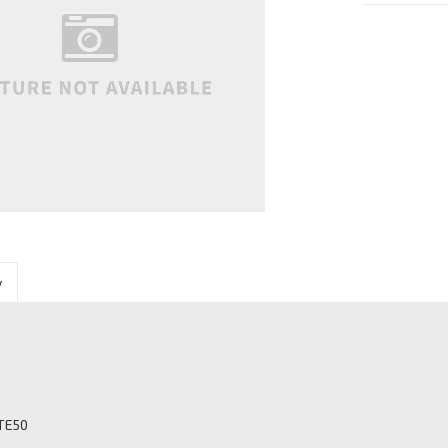
y
MTE50