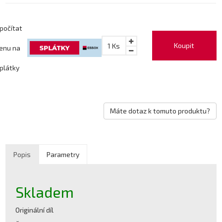
počítat
Koupit
1
Ks
enu na
plátky
Máte dotaz k tomuto produktu?
Popis
Parametry
Skladem
Originální díl