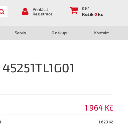
0
Kč
Přihlásit
Registrace
Košík
0
ks
Servis
O nákupu
Kontakt
 45251TL1G01
1 964 Kč
H
1 623 Kč