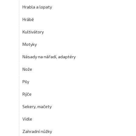
Hrabla a lopaty
Hrábě
Kultivátory
Motyky
Násady na nářadí, adaptéry
Nože
Pily
Rýče
Sekery, mačety
Vidle
Zahradní nůžky