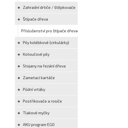
Zahradní drtiče / štěpkovače
Štípače dřeva
Příslušenství pro štípače dřeva
Pily kolébkové (cirkulárky)
Kotoučové pily
Stojany na řezání dřeva
Zametací kartáče
Půdní vrtáky
Postřikovače a rosiče
Tlakové myčky
AKU program EGO