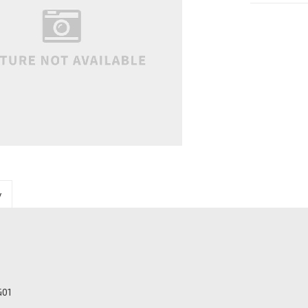
y
G01