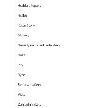
Hrabla a lopaty
Hrábě
Kultivátory
Motyky
Násady na nářadí, adaptéry
Nože
Pily
Rýče
Sekery, mačety
Vidle
Zahradní nůžky