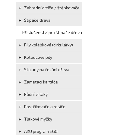
Zahradní drtiče / štěpkovače
Štípače dřeva
Příslušenství pro štípače dřeva
Pily kolébkové (cirkulárky)
Kotoučové pily
Stojany na řezání dřeva
Zametací kartáče
Půdní vrtáky
Postřikovače a rosiče
Tlakové myčky
AKU program EGO