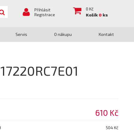
0
Kč
Přihlásit
Registrace
Košík
0
ks
Servis
O nákupu
Kontakt
 17220RC7E01
610 Kč
H
504 Kč