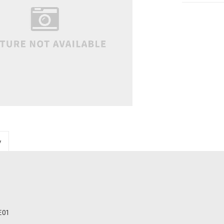
y
E01