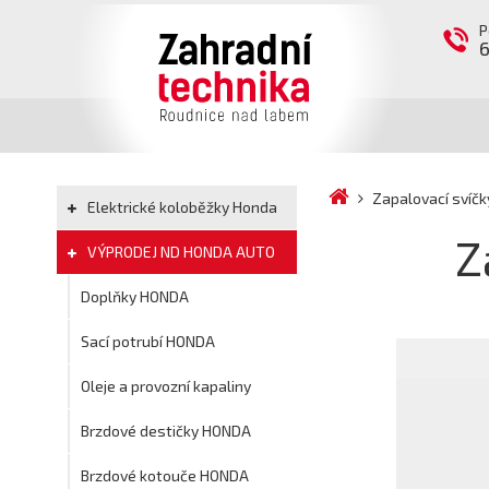
P
Zapalovací svíč
Elektrické koloběžky Honda
Z
VÝPRODEJ ND HONDA AUTO
Doplňky HONDA
Sací potrubí HONDA
Oleje a provozní kapaliny
Brzdové destičky HONDA
Brzdové kotouče HONDA