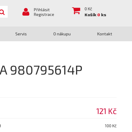
0
Kč
Přihlásit
Registrace
Košík
0
ks
Servis
O nákupu
Kontakt
DA 980795614P
121 Kč
H
100 Kč