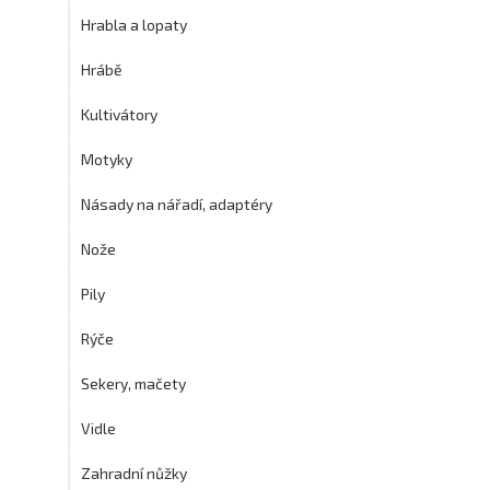
Hrabla a lopaty
Hrábě
Kultivátory
Motyky
Násady na nářadí, adaptéry
Nože
Pily
Rýče
Sekery, mačety
Vidle
Zahradní nůžky