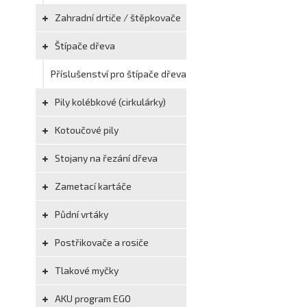
Zahradní drtiče / štěpkovače
Štípače dřeva
Příslušenství pro štípače dřeva
Pily kolébkové (cirkulárky)
Kotoučové pily
Stojany na řezání dřeva
Zametací kartáče
Půdní vrtáky
Postřikovače a rosiče
Tlakové myčky
AKU program EGO