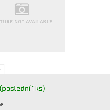
y
poslední 1ks)
14P