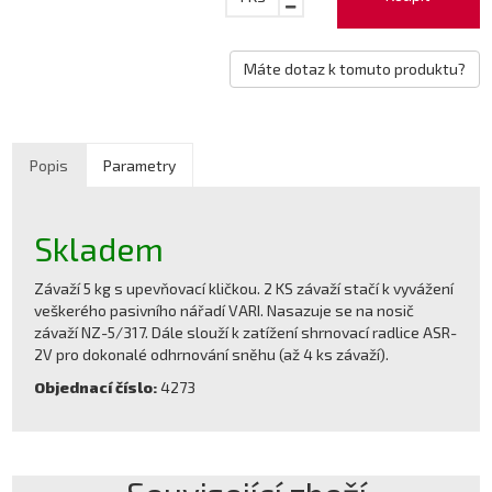
Máte dotaz k tomuto produktu?
Popis
Parametry
Skladem
Závaží 5 kg s upevňovací kličkou. 2 KS závaží stačí k vyvážení
veškerého pasivního nářadí VARI. Nasazuje se na nosič
závaží NZ-5/317. Dále slouží k zatížení shrnovací radlice ASR-
2V pro dokonalé odhrnování sněhu (až 4 ks závaží).
Objednací číslo:
4273