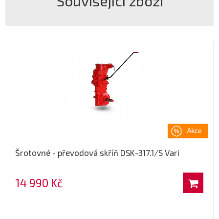
Související zboží
Šrotovné - převodová skříň DSK-317.1/S Vari
14 990 Kč