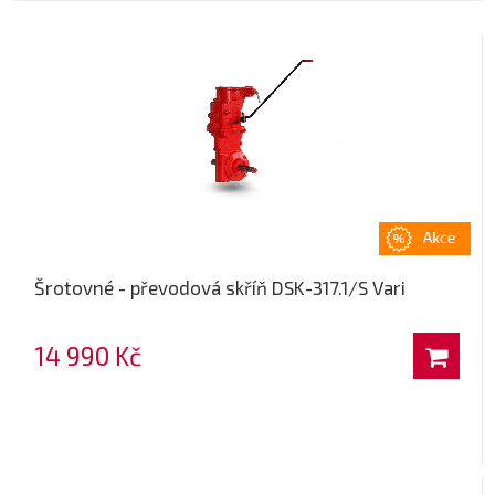
Šrotovné - převodová skříň DSK-317.1/S Vari
14 990 Kč