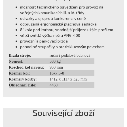
možnost technického osvědčení pro provoz na
veřejných komunikacích III. a IV. třídy
odrazky a oj oproti konkurenci v ceně
odpružená ergonomická plechová sedačka
8“ kola pod korbou, snadnější průjezd užším profilem
větší světlá výška než u ANV-400
provozní a parkovací brzda
pohodlné stupačky s protiskluzovým povrchem
Brzda stroje:
ruční i pedálová bubnová
Nosnost:
380 kg
Rozchod kol návěsu:
930 mm
Rozměr kol:
16x7,5-8
Rozměry korby:
1412 x 1117 x 325 mm
Objednací číslo:
4460
Související zboží