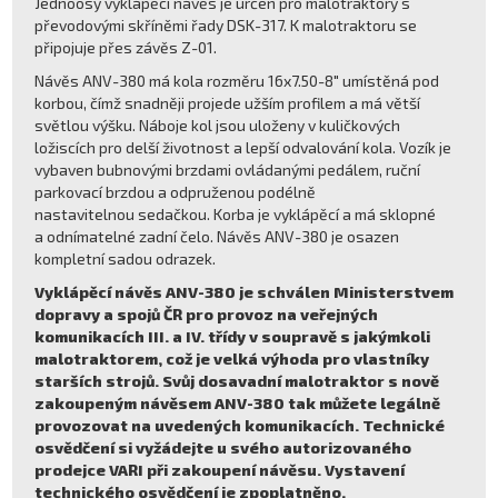
Jednoosý vyklápěcí návěs je určen pro malotraktory s
převodovými skříněmi řady DSK-317. K malotraktoru se
připojuje přes závěs Z-01.
Návěs ANV-380 má kola rozměru 16x7.50-8" umístěná pod
korbou, čímž snadněji projede užším profilem a má větší
světlou výšku. Náboje kol jsou uloženy v kuličkových
ložiscích pro delší životnost a lepší odvalování kola. Vozík je
vybaven bubnovými brzdami ovládanými pedálem, ruční
parkovací brzdou a odpruženou podélně
nastavitelnou sedačkou. Korba je vyklápěcí a má sklopné
a odnímatelné zadní čelo. Návěs ANV-380 je osazen
kompletní sadou odrazek.
Vyklápěcí návěs ANV-380 je schválen Ministerstvem
dopravy a spojů ČR pro provoz na veřejných
komunikacích III. a IV. třídy v soupravě s jakýmkoli
malotraktorem, což je velká výhoda pro vlastníky
starších strojů. Svůj dosavadní malotraktor s nově
zakoupeným návěsem ANV-380 tak můžete legálně
provozovat na uvedených komunikacích. Technické
osvědčení si vyžádejte u svého autorizovaného
prodejce VARI při zakoupení návěsu. Vystavení
technického osvědčení je zpoplatněno.