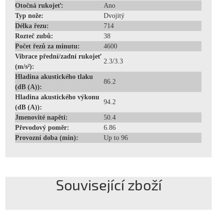
Otočná rukojeť:
Ano
Typ nože:
Dvojitý
Délka řezu:
714
Rozteč zubů:
38
Počet řezů za minutu:
4600
Vibrace přední/zadní rukojeť
2.3/3.3
(m/s²):
Hladina akustického tlaku
86.2
(dB (A)):
Hladina akustického výkonu
94.2
(dB (A)):
Jmenovité napětí:
50.4
Převodový poměr:
6.86
Provozní doba (min):
Up to 96
Související zboží