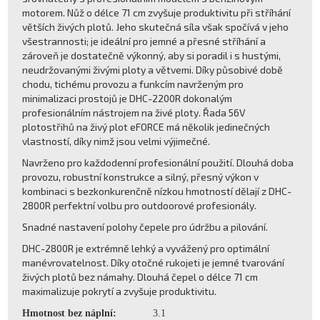
motorem. Nůž o délce 71 cm zvyšuje produktivitu při stříhání
větších živých plotů. Jeho skutečná síla však spočívá v jeho
všestrannosti; je ideální pro jemné a přesné stříhání a
zároveň je dostatečně výkonný, aby si poradil i s hustými,
neudržovanými živými ploty a větvemi. Díky působivé době
chodu, tichému provozu a funkcím navrženým pro
minimalizaci prostojů je DHC-2200R dokonalým
profesionálním nástrojem na živé ploty. Řada 56V
plotostřihů na živý plot eFORCE má několik jedinečných
vlastností, díky nimž jsou velmi výjimečné.
Navrženo pro každodenní profesionální použití. Dlouhá doba
provozu, robustní konstrukce a silný, přesný výkon v
kombinaci s bezkonkurenčně nízkou hmotností dělají z DHC-
2800R perfektní volbu pro outdoorové profesionály.
Snadné nastavení polohy čepele pro údržbu a pilování.
DHC-2800R je extrémně lehký a vyvážený pro optimální
manévrovatelnost. Díky otočné rukojeti je jemné tvarování
živých plotů bez námahy. Dlouhá čepel o délce 71 cm
maximalizuje pokrytí a zvyšuje produktivitu.
Hmotnost bez náplní:
3.1