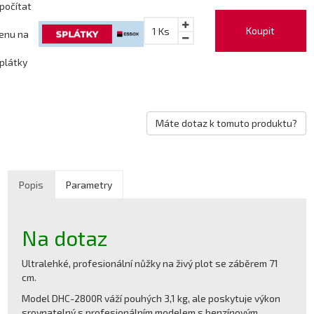
počítat
Koupit
1
Ks
enu na
plátky
Máte dotaz k tomuto produktu?
Popis
Parametry
Na dotaz
Ultralehké, profesionální nůžky na živý plot se záběrem 71
cm.
Model DHC-2800R váží pouhých 3,1 kg, ale poskytuje výkon
srovnatelný s profesionálním modelem s benzínovým