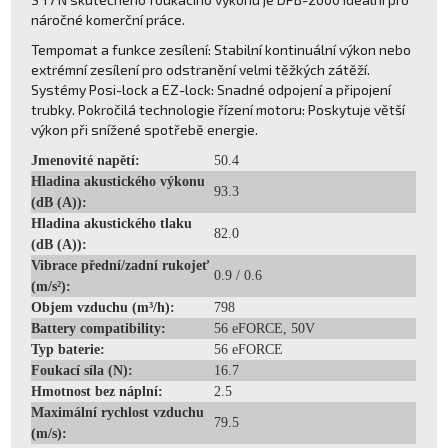
náročné komerční práce.
Tempomat a funkce zesílení: Stabilní kontinuální výkon nebo
extrémní zesílení pro odstranění velmi těžkých zátěží.
Systémy Posi-lock a EZ-lock: Snadné odpojení a připojení
trubky. Pokročilá technologie řízení motoru: Poskytuje větší
výkon při snížené spotřebě energie.
Jmenovité napětí:
50.4
Hladina akustického výkonu
93.3
(dB (A)):
Hladina akustického tlaku
82.0
(dB (A)):
Vibrace přední/zadní rukojeť
0.9 / 0.6
(m/s²):
Objem vzduchu (m³/h):
798
Battery compatibility:
56 eFORCE, 50V
Typ baterie:
56 eFORCE
Foukací síla (N):
16.7
Hmotnost bez náplní:
2.5
Maximální rychlost vzduchu
79.5
(m/s):