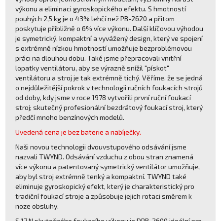
výkonu a eliminaci gyroskopického efektu. S hmotností
pouhých 2,5 kg je o 43% lehčí než PB-2620 a přitom
poskytuje přibližně o 6% více výkonu. Další klíčovou výhodou
je symetrický, kompaktní a vyvážený design, který ve spojení
s extrémně nízkou hmotností umožňuje bezproblémovou
práci na dlouhou dobu. Také jsme přepracovali vnitřní
lopatky ventilátoru, aby se výrazně snížil "pískot"
ventilátoru a stroj je tak extrémně tichý. Věříme, že se jedná
o nejdůležitější pokrok v technologii ručních foukacích strojů
od doby, kdy jsme v roce 1978 vytvořili první ruční foukací
stroj; skutečný profesionální bezdrátový foukací stroj, který
předčí mnoho benzínových modelů.
Uvedená cena je bez baterie a nabíječky.
Naši novou technologii dvouvstupového odsávání jsme
nazvali TWYND. Odsávání vzduchu z obou stran znamená
více výkonu a patentovaný symetrický ventilátor umožňuje,
aby byl stroj extrémně tenký a kompaktní. TWYND také
eliminuje gyroskopický efekt, který je charakteristický pro
tradiční foukací stroje a způsobuje jejich rotaci směrem k
noze obsluhy.
S 17 N skutečného foukacího výkonu je DPB-2600 ideální pro