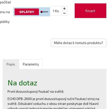
počítat
Koupit
1
Ks
enu na
plátky
Máte dotaz k tomuto produktu?
Popis
Parametry
Na dotaz
První dvouvstupový foukač na světě.
ECHO DPB-2600 je první dvouvstupový ruční foukací stroj na
světě. Odsávání vzduchu z obou stran poskytuje dvě hlavní
výhody oproti jednostranným modelům; významný nárůst