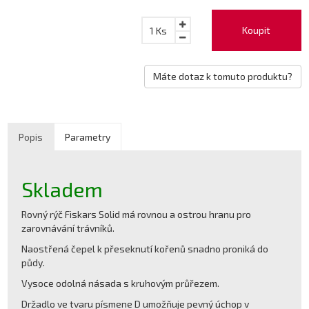
Koupit
1
Ks
Máte dotaz k tomuto produktu?
Popis
Parametry
Skladem
Rovný rýč Fiskars Solid má rovnou a ostrou hranu pro
zarovnávání trávníků.
Naostřená čepel k přeseknutí kořenů snadno proniká do
půdy.
Vysoce odolná násada s kruhovým průřezem.
Držadlo ve tvaru písmene D umožňuje pevný úchop v