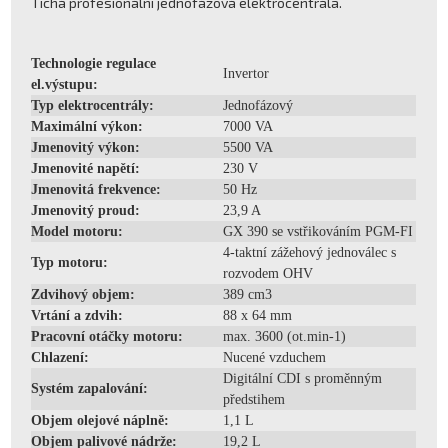
Tichá profesionální jednofázová elektrocentrála.
Technologie regulace
Invertor
el.výstupu:
Typ elektrocentrály:
Jednofázový
Maximální výkon:
7000 VA
Jmenovitý výkon:
5500 VA
Jmenovité napětí:
230 V
Jmenovitá frekvence:
50 Hz
Jmenovitý proud:
23,9 A
Model motoru:
GX 390 se vstřikováním PGM-FI
4-taktní zážehový jednoválec s
Typ motoru:
rozvodem OHV
Zdvihový objem:
389 cm3
Vrtání a zdvih:
88 x 64 mm
Pracovní otáčky motoru:
max. 3600 (ot.min-1)
Chlazení:
Nucené vzduchem
Digitální CDI s proměnným
Systém zapalování:
předstihem
Objem olejové náplně:
1,1 L
Objem palivové nádrže:
19,2 L