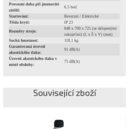
Provozní doba při jmenovité
6,5 hod.
zátěži:
Startování:
Reverzní / Elektrické
Třída krytí:
IP 23
848 x 700 x 721 (se sklopenými
Rozměry stroje:
rukojeťmi) (L x Š x V) (mm)
Suchá hmotnost:
118,1 kg
Garantovaná úroveň
91 dB(A)
akustického tlaku:
Úroveň akustického tlaku v
75 dB(A)
místě obsluhy:
Související zboží