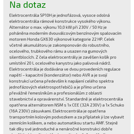
Na dotaz
Elektrocentrála SP10H je jednofázová, vysoce odolná
elektrocentrála rámové konstrukce vysokého výkonu.
Alternátor o max. výkonu 10,0 kW při 230V / 50 Hz je
poháněna moderním dvouválcovým benzínovým spalovacím
motorem Honda GX630 výkonové kategorie 22 HP. Celek
včetně akumulátoru je zakomponován do robustního,
ocelového, trubkového rámu a usazen na gumových
silentblocích. Z čela elektrocentrály je zavěšen košík pro
umístění 20 L ocelového kanystru jako palivová nádrž.
Elektrocentrála je dodávána ve dvou provedeních regulace
napětí – kapacitní (kondenzátor) nebo AVR a je svojí
konstrukcí určena především k napájení celého spektra
jednofázových elektrospotřebičů a je přímo určena
převážně řemeslníkům a profesionálům z oblasti
stavebnictví a opravárenství. Standardně je elektrocentrála
opatřena alternátorem NSM s 1x CEE (32A 230V) a 1x Schuko
(16A 230V) zásuvkami. Elektrocentrála je opatřena
transportním kolovým podvozkem a za příplatek ji lze vybavit
zemnícím kolíkem, a nebo automatikou startu AMF. Stejně
tak díky své jednoduché a nenáročné konstrukci dobře