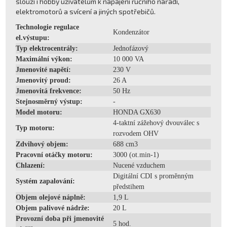
slouží i hobby uživatelům k napájení ručního nářadí,
elektromotorů a svícení a jiných spotřebičů.
Technologie regulace
Kondenzátor
el.výstupu:
Typ elektrocentrály:
Jednofázový
Maximální výkon:
10 000 VA
Jmenovité napětí:
230 V
Jmenovitý proud:
26 A
Jmenovitá frekvence:
50 Hz
Stejnosměrný výstup:
-
Model motoru:
HONDA GX630
4-taktní zážehový dvouválec s
Typ motoru:
rozvodem OHV
Zdvihový objem:
688 cm3
Pracovní otáčky motoru:
3000 (ot.min-1)
Chlazení:
Nucené vzduchem
Digitální CDI s proměnným
Systém zapalování:
předstihem
Objem olejové náplně:
1,9 L
Objem palivové nádrže:
20 L
Provozní doba při jmenovité
5 hod.