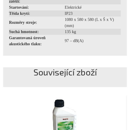
zátěži:
Startování:
Elektrické
Třída krytí:
IP23
1080 x 580 x 580 (L x Š x V)
Rozměry stroje:
(mm)
Suchá hmotnost:
135 kg
Garantovaná úroveň
97 – dB(A)
akustického tlaku:
Související zboží