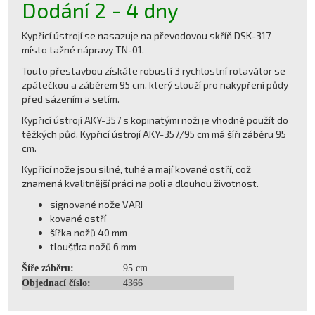
Dodání 2 - 4 dny
Kypřicí ústrojí se nasazuje na převodovou skříň DSK-317
místo tažné nápravy TN-01.
Touto přestavbou získáte robustí 3 rychlostní rotavátor se
zpátečkou a záběrem 95 cm, který slouží pro nakypření půdy
před sázením a setím.
Kypřicí ústrojí AKY-357 s kopinatými noži je vhodné použít do
těžkých půd. Kypřicí ústrojí AKY-357/95 cm má šíři záběru 95
cm.
Kypřicí nože jsou silné, tuhé a mají kované ostří, což
znamená kvalitnější práci na poli a dlouhou životnost.
signované nože VARI
kované ostří
šířka nožů 40 mm
tloušťka nožů 6 mm
Šíře záběru:
95 cm
Objednací číslo:
4366