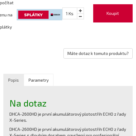
počítat
Koupit
1
Ks
enu na
plátky
Máte dotaz k tomuto produktu?
Popis
Parametry
Na dotaz
DHCA-2600HD je první akumulátorový plotostřih ECHO z řady
X-Series.
DHCA-2600HD je první akumulátorový plotostřih ECHO z řady
X-Series s dlouhým dosahem, navržený pro profesionální