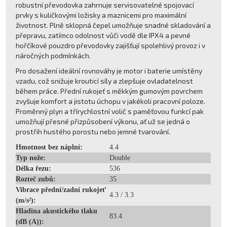
robustní převodovka zahrnuje servisovatelné spojovací
prvky s kuličkovými ložisky a maznicemi pro maximální
životnost. Plně sklopná čepel umožňuje snadné skladování a
přepravu, zatímco odolnost vůči vodě dle IPX4 a pevné
hořčíkové pouzdro převodovky zajišťují spolehlivý provoz i v
náročných podmínkách.
Pro dosažení ideální rovnováhy je motor i baterie umístěny
vzadu, což snižuje krouticí síly a zlepšuje ovladatelnost
během práce. Přední rukojeť s měkkým gumovým povrchem
zvyšuje komfort a jistotu úchopu v jakékoli pracovní poloze.
Proměnný plyn a třírychlostní volič s paměťovou funkcí pak
umožňují přesné přizpůsobení výkonu, ať už se jedná o
prostřih hustého porostu nebo jemné tvarování.
Hmotnost bez náplní:
4.4
Typ nože:
Double
Délka řezu:
536
Rozteč zubů:
35
Vibrace přední/zadní rukojeť
4.3 / 3.3
(m/s²):
Hladina akustického tlaku
83.4
(dB (A)):