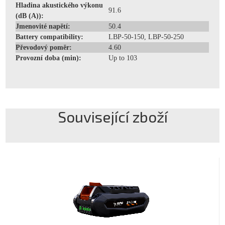
Hladina akustického výkonu
91.6
(dB (A)):
Jmenovité napětí:
50.4
Battery compatibility:
LBP-50-150, LBP-50-250
Převodový poměr:
4.60
Provozní doba (min):
Up to 103
Související zboží