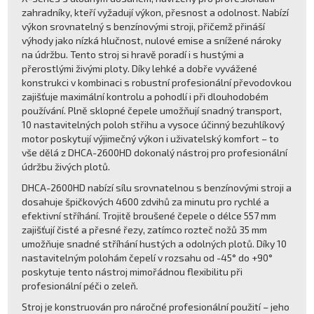
zahradníky, kteří vyžadují výkon, přesnost a odolnost. Nabízí
výkon srovnatelný s benzínovými stroji, přičemž přináší
výhody jako nízká hlučnost, nulové emise a snížené nároky
na údržbu. Tento stroj si hravě poradí i s hustými a
přerostlými živými ploty. Díky lehké a dobře vyvážené
konstrukci v kombinaci s robustní profesionální převodovkou
zajišťuje maximální kontrolu a pohodlí i při dlouhodobém
používání. Plně sklopné čepele umožňují snadný transport,
10 nastavitelných poloh střihu a vysoce účinný bezuhlíkový
motor poskytují výjimečný výkon i uživatelský komfort – to
vše dělá z DHCA-2600HD dokonalý nástroj pro profesionální
údržbu živých plotů.
DHCA-2600HD nabízí sílu srovnatelnou s benzínovými stroji a
dosahuje špičkových 4600 zdvihů za minutu pro rychlé a
efektivní stříhání. Trojitě broušené čepele o délce 557 mm
zajišťují čisté a přesné řezy, zatímco rozteč nožů 35 mm
umožňuje snadné stříhání hustých a odolných plotů. Díky 10
nastavitelným polohám čepelí v rozsahu od -45° do +90°
poskytuje tento nástroj mimořádnou flexibilitu při
profesionální péči o zeleň.
Stroj je konstruován pro náročné profesionální použití – jeho