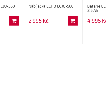
LCJU-560
Nabíječka ECHO LCJQ-560
Baterie E
2,5 Ah
2 995 Kč
4 995 K