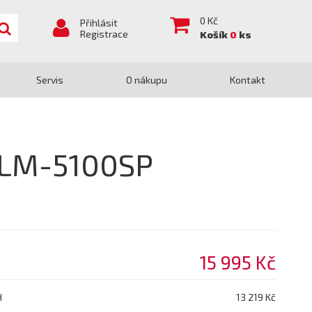
0
Kč
Přihlásit
Registrace
Košík
0
ks
Servis
O nákupu
Kontakt
DLM-5100SP
15 995 Kč
H
13 219 Kč