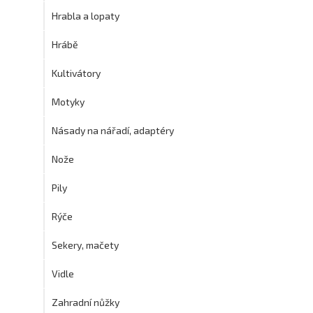
Hrabla a lopaty
Hrábě
Kultivátory
Motyky
Násady na nářadí, adaptéry
Nože
Pily
Rýče
Sekery, mačety
Vidle
Zahradní nůžky