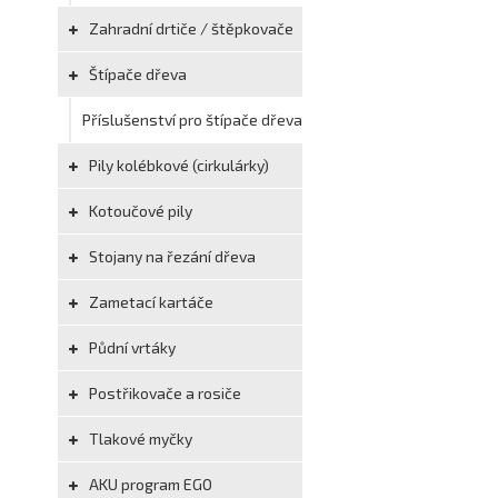
Zahradní drtiče / štěpkovače
Štípače dřeva
Příslušenství pro štípače dřeva
Pily kolébkové (cirkulárky)
Kotoučové pily
Stojany na řezání dřeva
Zametací kartáče
Půdní vrtáky
Postřikovače a rosiče
Tlakové myčky
AKU program EGO