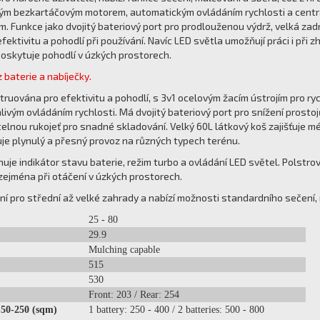
m bezkartáčovým motorem, automatickým ovládáním rychlosti a centrál
m. Funkce jako dvojitý bateriový port pro prodlouženou výdrž, velká zad
 efektivitu a pohodlí při používání. Navíc LED světla umožňují práci i p
poskytuje pohodlí v úzkých prostorech.
 baterie a nabíječky.
ruována pro efektivitu a pohodlí, s 3v1 ocelovým žacím ústrojím pro r
vým ovládáním rychlosti. Má dvojitý bateriový port pro snížení prosto
elnou rukojeť pro snadné skladování. Velký 60L látkový koš zajišťuje 
e plynulý a přesný provoz na různých typech terénu.
uje indikátor stavu baterie, režim turbo a ovládání LED světel. Polstrov
ejména při otáčení v úzkých prostorech.
ní pro střední až velké zahrady a nabízí možnosti standardního sečení,
25 - 80
29.9
Mulching capable
)
515
530
Front: 203 / Rear: 254
50-250 (sqm)
1 battery: 250 - 400 / 2 batteries: 500 - 800