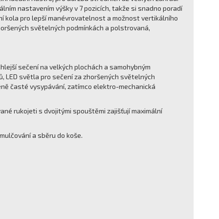
ním nastavením výšky v 7 pozicích, takže si snadno poradí
ní kola pro lepší manévrovatelnost a možnost vertikálního
ři zhoršených světelných podmínkách a polstrovaná,
ychlejší sečení na velkých plochách a samohybným
jů, LED světla pro sečení za zhoršených světelných
méně časté vysypávání, zatímco elektro-mechanická
ané rukojeti s dvojitými spouštěmi zajišťují maximální
 mulčování a sběru do koše.