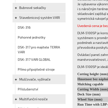
Je vybavena výkonný
Bubnové sekačky
i s náročným teréne
skladování zajišťují
Stavebnicový systém VARI
symetrická rukojeť 
Uvedená cena je bez
DSK-316
DLM-5100SP je konst
Pohonné jednotky
systémem s proměnli
podmínek a nastavit
DSK-317 pro majitele TERRA
převodovka poskytuj
VARI
Ovládací panel zahrn
DSK-317 VARI GLOBAL
manévrovatelnost, z
DLM-5100SP je ideál
Přímo připojitelné stroje
Cutting height (mm)
Mulčovače, vyžínače
Hmotnost bez náplní
Mulching capable
Příslušenství
Cutting Width (mm
Deck Size (mm)
Multifunční nosiče
Wheel Size (mm)
Run Time with LBP-