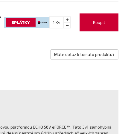
u
Koupit
1
Ks
Máte dotaz k tomuto produktu?
teriovou platformou ECHO 56V eFORCE™. Tato 3v1 samohybná
iní ideální nástroj pro údržbu středních až velkých zahrad.