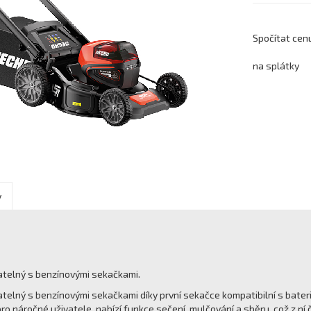
Spočítat cen
na splátky
y
atelný s benzínovými sekačkami.
atelný s benzínovými sekačkami díky první sekačce kompatibilní s ba
o náročné uživatele, nabízí funkce sečení, mulčování a sběru, což z ní č