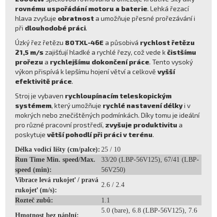
rovnému uspořádání motoru a baterie
. Lehká řezací
hlava zvyšuje
obratnost
a umožňuje přesné prořezávání i
při
dlouhodobé práci
.
Úzký řez řetězu
80TXL-46E
a působivá
rychlost řetězu
21,5 m/s
zajišťují hladké a rychlé řezy, což vede k
čistšímu
prořezu
a
rychlejšímu dokončení práce
. Tento vysoký
výkon přispívá k lepšímu hojení větví a celkově
vyšší
efektivitě práce
.
Stroj je vybaven
rychloupínacím teleskopickým
systémem
, který umožňuje
rychlé nastavení délky
i v
mokrých nebo znečištěných podmínkách. Díky tomu je ideální
pro různé pracovní prostředí,
zvyšuje produktivitu
a
poskytuje
větší pohodlí při práci v terénu
.
Délka vodicí lišty (cm/palce):
25 / 10
Run Time Min. speed/Max.
33/20 (LBP-56V125), 67/41 (LBP-
speed (min):
56V250)
Vibrace levá rukojeť / pravá
2.6 / 2.4
rukojeť (m/s):
Rozteč zubů:
1.1
5.0 (bare), 6.8 (LBP-56V125), 7.6
Hmotnost bez náplní: