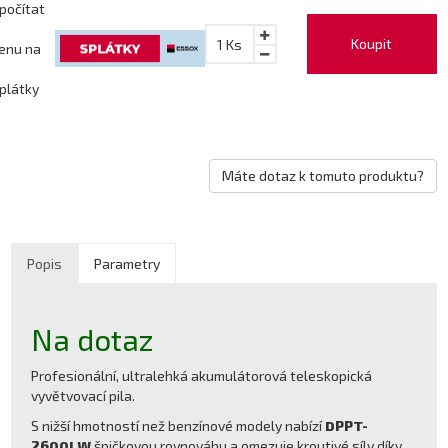
počítat
Koupit
1
Ks
enu na
plátky
Máte dotaz k tomuto produktu?
Popis
Parametry
Na dotaz
Profesionální, ultralehká akumulátorová teleskopická
vyvětvovací pila.
S nižší hmotností než benzínové modely nabízí
DPPT-
2600LW
špičkovou rovnováhu a omezuje kroutivé síly díky