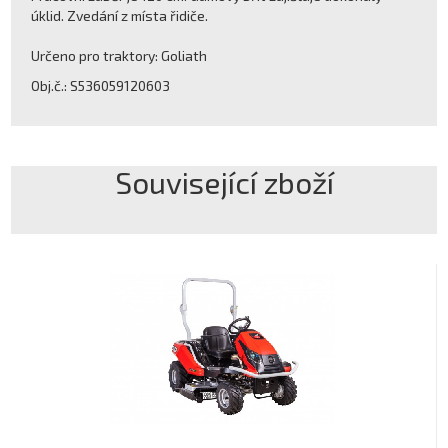
úklid. Zvedání z místa řidiče.
Určeno pro traktory: Goliath
Obj.č.: S536059120603
Související zboží