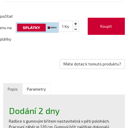
počítat
Koupit
1
Ks
enu na
plátky
Máte dotaz k tomuto produktu?
Popis
Parametry
Dodání 2 dny
Radlice s gumovým břitem nastavitelná v pěti polohách.
Pracovní záběr je 120 cm. Gumový břit zajišťuje dokonalý